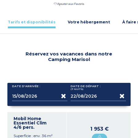
Ajouter aux Favoris
Tarifs et disponibilités
Votre hébergement
À faire
Réservez vos vacances dans notre
Camping Marisol
DATE D'ARRIVÉE :
DATE DE DÉPART :
(7
NUITS
)
Mobil Home
Essentiel Clim
4/6 pers.
1 953 €
Superficie : env. 36 m²