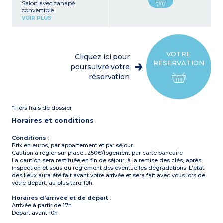
Salon avec canapé
convertible
Coin cuisine avec
VOIR PLUS
réfrigérateur, plaque de
cuisson, four, micro-ondes,
bouilloire, cafetière et
grille-pain
1 chambre avec 1 lit double
VOTRE
Cliquez ici pour
(140x190)
RÉSERVATION
1 chambre avec 2 lits
poursuivre votre
simples (80x190)
réservation
Salle de bain avec douche
et lavabo
WC séparé
Terrasse avec table, chaises,
*Hors frais de dossier
parasol et éclairage
extérieur
Horaires et conditions
Climatisation
Conditions
:
Prix en euros, par appartement et par séjour.
Caution à régler sur place : 250€/logement par carte bancaire
La caution sera restituée en fin de séjour, à la remise des clés, après
inspection et sous du règlement des éventuelles dégradations. L'état
des lieux aura été fait avant votre arrivée et sera fait avec vous lors de
votre départ, au plus tard 10h.
Horaires d’arrivée et de départ
:
Arrivée à partir de 17h
Départ avant 10h