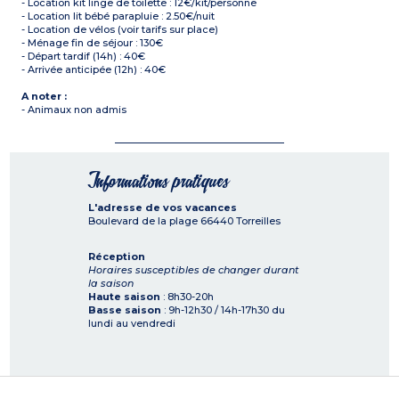
- Location kit linge de toilette : 12€/kit/personne
- Location lit bébé parapluie : 2.50€/nuit
- Location de vélos (voir tarifs sur place)
- Ménage fin de séjour : 130€
- Départ tardif (14h) : 40€
- Arrivée anticipée (12h) : 40€
A noter :
- Animaux non admis
Informations pratiques
L'adresse de vos vacances
Boulevard de la plage
66440
Torreilles
Réception
Horaires susceptibles de changer durant
la saison
Haute saison
: 8h30-20h
Basse saison
: 9h-12h30 / 14h-17h30 du
lundi au vendredi