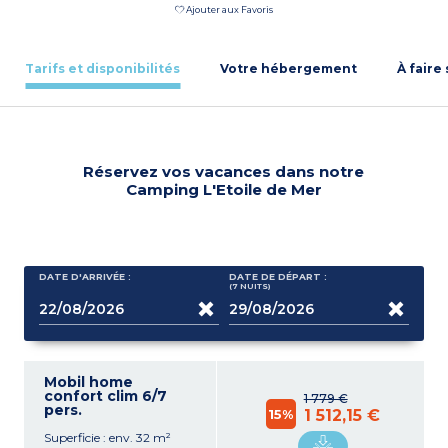
Ajouter aux Favoris
Tarifs et disponibilités
Votre hébergement
À faire
Réservez vos vacances dans notre
Camping L'Etoile de Mer
DATE D'ARRIVÉE :
DATE DE DÉPART :
(7
NUITS
)
Mobil home
confort clim 6/7
1 779 €
pers.
15%
1 512,15 €
Superficie : env. 32 m²