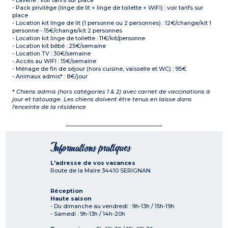
- Laverie : voir tarifs sur place
- Pack privilège (linge de lit + linge de toilette + WIFI) : voir tarifs sur
place
- Location kit linge de lit (1 personne ou 2 personnes) : 12€/change/kit 1
personne - 15€/change/kit 2 personnes
- Location kit linge de toilette : 11€/kit/personne
- Location kit bébé : 25€/semaine
- Location TV : 30€/semaine
- Accès au WIFI : 15€/semaine
- Ménage de fin de séjour (hors cuisine, vaisselle et WC) : 95€
- Animaux admis* : 8€/jour
*
Chiens admis (hors catégories 1 & 2) avec carnet de vaccinations à
jour et tatouage. Les chiens doivent être tenus en laisse dans
l'enceinte de la résidence
Informations pratiques
L'adresse de vos vacances
Route de la Maïre
34410
SERIGNAN
Réception
Haute saison
- Du dimanche au vendredi : 9h-13h / 15h-19h
- Samedi : 9h-13h / 14h-20h