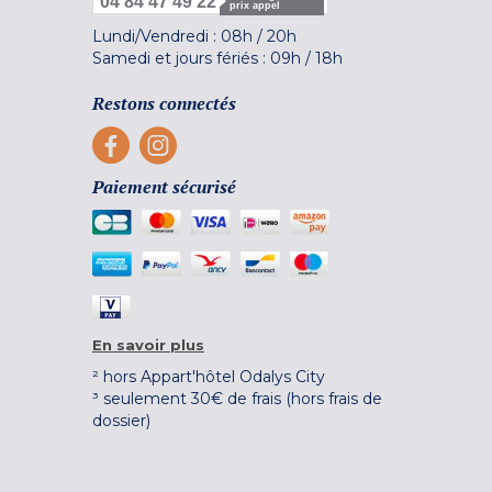
04 84 47 49 22
prix appel
Lundi/Vendredi :
08h
/
20h
Samedi et jours fériés :
09h
/
18h
Restons connectés
Paiement sécurisé
En savoir plus
² hors Appart'hôtel Odalys City
³ seulement 30€ de frais (hors frais de
dossier)