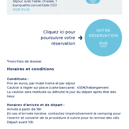
Séjour avec table, chaises, 1
banquette convertible (120
x 190 cm)
VOIR PLUS
Coin cuisine avec
réfrigérateur, plaque de
cuisson, micro-ondes,
cafetière à filtre
1 chambre avec 1 lit double
VOTRE
Cliquez ici pour
(140 x 190 cm)
RÉSERVATION
2 chambres avec 2 lits
poursuivre votre
simples (80 x 190 cm)
réservation
Salle d'eau avec douche,
lavabo, WC
Terrasse semi-couverte
avec mobilier de jardin,
*Hors frais de dossier
étendoir à linge
Horaires et conditions
A noter :
- Capacité maximale : 6
adultes + 1 enfant de moins
Conditions :
de 15 ans
Prix en euros, par mobil home et par séjour
- Le couchage dans le
Caution à régler sur place (carte bancaire) : 450€/hébergement
séjour ne convient pas
La caution sera restituée ou détruite le jour du départ après état des
pour un enfant de plus de
lieux.
15 ans
- Alèses, couvertures et
Horaires d'arrivée et de départ :
oreillers sont fournis
Arrivée à partir de 16h
En cas d’arrivée tardive, contactez impérativement le camping pour
l’avertir et convenir de la procédure à suivre pour la remise des clés.
Départ avant 10h