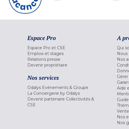
Espace Pro
A pr
Espace Pro et CSE
Qui s
Emplois et stages
Nous 
Relations presse
Nos a
Devenir propriétaire
Condi
Donné
Nos services
Gérer
Garant
Odalys Evènements & Groupe
Aide 
La Conciergerie by Odalys
Menti
Devenir partenaire Collectivités &
Guide
CSE
Théma
Vente
Nos 
Nos g