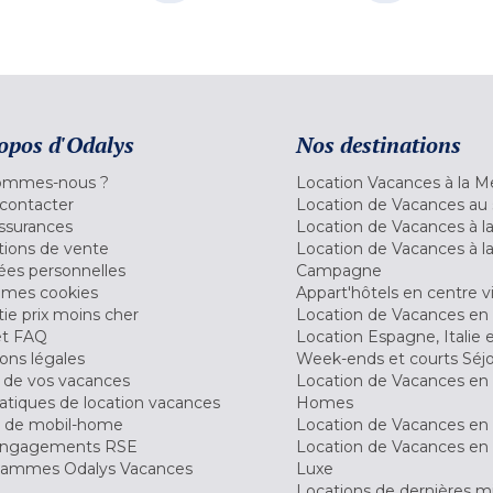
opos d'Odalys
Nos destinations
ommes-nous ?
Location Vacances à la M
contacter
Location de Vacances au 
ssurances
Location de Vacances à 
tions de vente
Location de Vacances à l
es personnelles
Campagne
 mes cookies
Appart'hôtels en centre vi
ie prix moins cher
Location de Vacances en
et FAQ
Location Espagne, Italie 
ons légales
Week-ends et courts Séj
 de vos vacances
Location de Vacances en
tiques de location vacances
Homes
 de mobil-home
Location de Vacances en 
engagements RSE
Location de Vacances en 
ammes Odalys Vacances
Luxe
Locations de dernières m