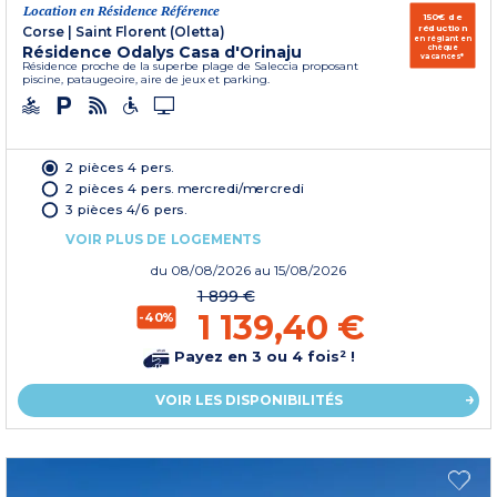
Location en Résidence Référence
150€ de
réduction
Corse
|
Saint Florent (Oletta)
en réglant en
Résidence Odalys Casa d'Orinaju
chèque
vacances*
Résidence proche de la superbe plage de Saleccia proposant
piscine, pataugeoire, aire de jeux et parking.
2 pièces 4 pers.
2 pièces 4 pers. mercredi/mercredi
3 pièces 4/6 pers.
VOIR PLUS DE LOGEMENTS
du
08/08/2026
au 15/08/2026
1 899 €
1 139,40 €
-40%
Payez en 3 ou 4 fois² !
VOIR LES DISPONIBILITÉS