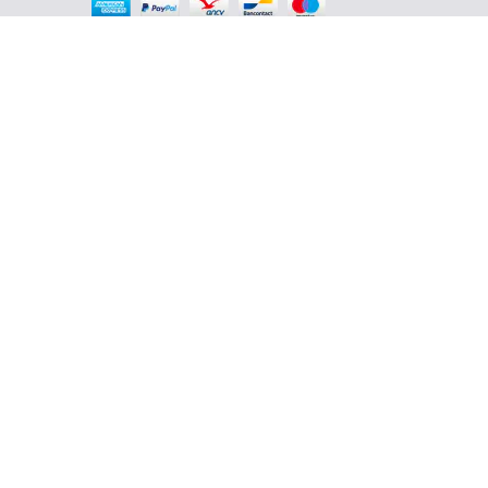
En savoir plus
² hors Appart'hôtel Odalys City
³ seulement 30€ de frais (hors frais de
dossier)
4,1/5 – 37 710 AVIS QUALITELIS