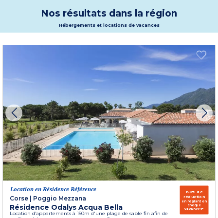
touristique où vous pourrez entendre le cliquetis des mats des bateaux. Les
amoureux de la nature seront enchantés par la diversité de la faune et la flore
Nos résultats dans la région
et des réserves naturelles. A Pianottoli Caldarello vous serez subjugués par les
vestiges culturels et les trésors naturels du village. Partez sans attendre !
Hébergements et locations de vacances
Plus d'informations
Location en Résidence Référence
150€ de
réduction
Corse
|
Poggio Mezzana
en réglant en
Résidence Odalys Acqua Bella
chèque
vacances*
Location d’appartements à 150m d'une plage de sable fin afin de