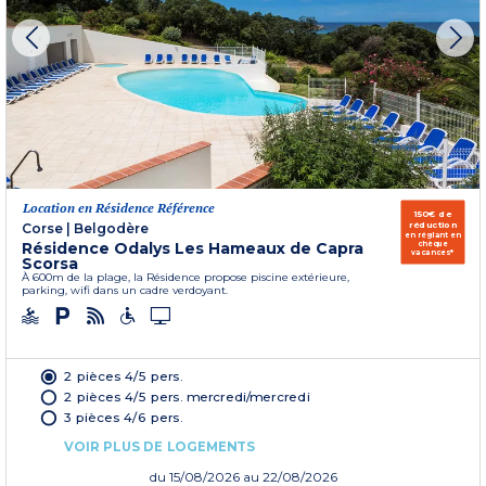
Location en Résidence Référence
150€ de
réduction
Corse
|
Belgodère
en réglant en
Résidence Odalys Les Hameaux de Capra
chèque
vacances*
Scorsa
À 600m de la plage, la Résidence propose piscine extérieure,
parking, wifi dans un cadre verdoyant.
2 pièces 4/5 pers.
2 pièces 4/5 pers. mercredi/mercredi
3 pièces 4/6 pers.
VOIR PLUS DE LOGEMENTS
du
15/08/2026
au 22/08/2026