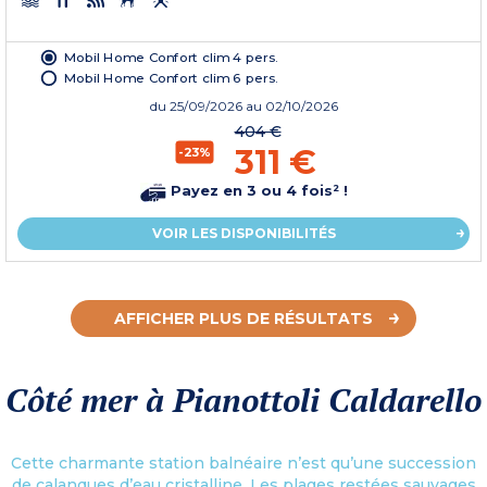
Mobil Home Confort clim 4 pers.
Mobil Home Confort clim 6 pers.
du
25/09/2026
au 02/10/2026
404 €
311 €
-23%
Payez en 3 ou 4 fois² !
VOIR LES DISPONIBILITÉS
AFFICHER PLUS DE RÉSULTATS
Côté mer à Pianottoli Caldarello
Cette charmante station balnéaire n’est qu’une succession
de calanques d’eau cristalline. Les plages restées sauvages