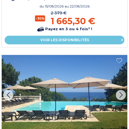
du
15/08/2026
au 22/08/2026
2 379 €
1 665,30 €
-30%
Payez en 3 ou 4 fois² !
VOIR LES DISPONIBILITÉS