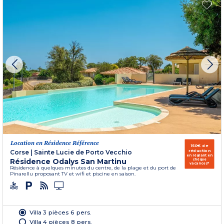
Location en Résidence Référence
150€ de
réduction
Corse
|
Sainte Lucie de Porto Vecchio
en réglant en
Résidence Odalys San Martinu
chèque
vacances*
Résidence à quelques minutes du centre, de la plage et du port de
Pinarellu proposant TV et wifi et piscine en saison.
Villa 3 pièces 6 pers.
Villa 4 pièces 8 pers.