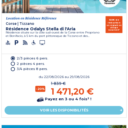
Location en Résidence Référence
150€ de
réduction
Corse
|
Tizzano
en réglant en
Résidence Odalys Stella di l'Aria
chèque
vacances*
Résidence située sur la côte sud-ouest de la Corse entre Propriano
et Bonifacio, à 5 km du port pittoresque de Tizzano et des...
2/3 pièces 6 pers.
2 pièces 4 pers.
3/4 pièces 8 pers.
du
22/08/2026
au 29/08/2026
1 839 €
1 471,20 €
-20%
Payez en 3 ou 4 fois² !
VOIR LES DISPONIBILITÉS