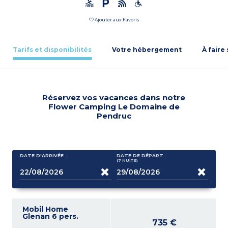
Ajouter aux Favoris
Tarifs et disponibilités
Votre hébergement
À faire
Réservez vos vacances dans notre
Flower Camping Le Domaine de
Pendruc
DATE D'ARRIVÉE :
DATE DE DÉPART :
(7
NUITS
)
Mobil Home
Glenan 6 pers.
735 €