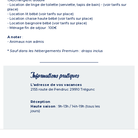
15€/change/lit double
- Location de linge de toilette (serviette, tapis de bain) - (voir tarifs sur
place)
- Location lit bébé (voir tarifs sur place)
- Location chaise haute bébé (voir tarifs sur place)
- Location baignoire bébé (voir tarifs sur place)
- Ménage fin de séjour : 100€
A noter
:
- Animaux non admis
*
Sauf dans les hébergements Premium : draps inclus
Informations pratiques
L'adresse de vos vacances
2155 route de Pendruc
29910
Trégunc
Réception
Haute saison
: 9h-13h / 14h-19h (tous les
jours)