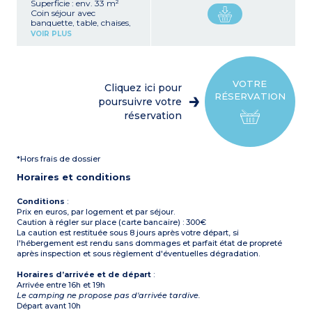
Superficie : env. 33 m²
Coin séjour avec
banquette, table, chaises,
télévision
VOIR PLUS
Kitchenette équipée (évier,
réfrigérateur-congélateur,
plaque de cuisson 4 feux,
micro-ondes, cafetière
électrique, vaisselle)
VOTRE
Cliquez ici pour
1 chambre avec un lit
RÉSERVATION
double (140 cm)
poursuivre votre
2 chambres avec 2 lits
réservation
simples (80 cm)
Salle d'eau avec douche,
lavabo
1 WC séparé
*Hors frais de dossier
Terrasse en bois non
couverte avec salon de
Horaires et conditions
jardin
Capacité max. 6
personnes
Conditions
:
Prix en euros, par logement et par séjour.
Caution à régler sur place (carte bancaire) : 300€
La caution est restituée sous 8 jours après votre départ, si
l'hébergement est rendu sans dommages et parfait état de propreté
après inspection et sous règlement d'éventuelles dégradation.
Horaires d’arrivée et de départ
:
Arrivée entre 16h et 19h
Le camping ne propose pas d'arrivée tardive.
Départ avant 10h