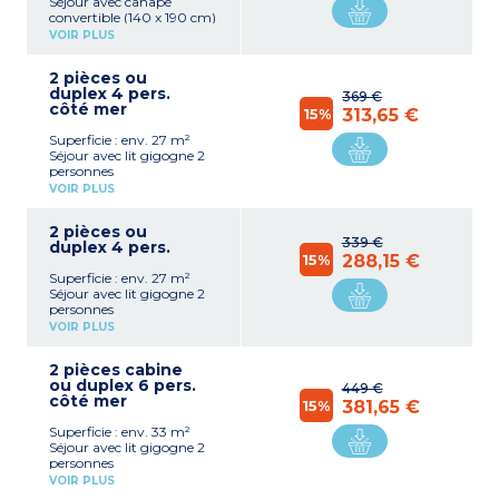
Séjour avec canapé
convertible (140 x 190 cm)
2 personnes
VOIR PLUS
Kitchenette équipée
(plaque vitrocéramique 2
2 pièces ou
feux, réfrigérateur, micro-
duplex 4 pers.
ondes, lave-vaisselle,
369 €
côté mer
aspirateur, cafetière,
15%
313,65 €
bouilloire et grille pain)
Superficie : env. 27 m²
Salle de douche avec WC
Séjour avec lit gigogne 2
personnes
Kitchenette équipée
VOIR PLUS
(plaque vitrocéramique 2
feux, réfrigérateur, micro-
2 pièces ou
ondes, lave-vaisselle,
339 €
duplex 4 pers.
aspirateur, cafetière,
15%
288,15 €
bouilloire et grille-pain)
Superficie : env. 27 m²
Chambre avec 1 grand lit
Séjour avec lit gigogne 2
(140 x 190 cm)
personnes
Salle de douche avec WC
Kitchenette équipée
séparé
VOIR PLUS
(plaque vitrocéramique 2
feux, réfrigérateur, micro-
2 pièces cabine
ondes, lave-vaisselle,
ou duplex 6 pers.
aspirateur, cafetière,
449 €
côté mer
bouilloire et grille pain)
15%
381,65 €
Chambre avec 1 grand lit
Superficie : env. 33 m²
(140 x 190 cm)
Séjour avec lit gigogne 2
Salle de douche avec WC
personnes
Appartement avec
Kitchenette équipée
terrasse, balcon OU Sans
VOIR PLUS
(plaque vitrocéramique 4
extérieur