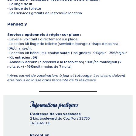
- Le linge de lit
- Le linge de toilette
- Les services gratuits de la formule location
Pensez y
Services optionnels à régler sur place :
- Laverie (voir tarifs directement sur place)
- Location kit linge de toilette (serviette éponge + draps de bains) :
10€/change/lit
- Location kit bébé (lit + chaise haute + baignoire) : 9€/jour – 35€/séjour
- Kit entretien : 6€
- Animaux admis* (à préciser à la réservation) : 80€/animal/séjour (7
nuits et +) - 16€/nuit (moins de 7 nuits)
*
Avec carnet de vaccinations à jour et tatouage. Les chiens doivent
être tenus en laisse dans l'enceinte de la résidence
Informations pratiques
L'adresse de vos vacances
2 bis, boulevard du Coz Pors
22730
TRÉGASTEL
Réception