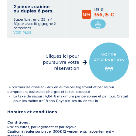
feux, réfrigérateur, micro-
2 pièces cabine
ondes, lave-vaisselle,
419 €
ou duplex 6 pers.
aspirateur, cafetière,
15%
356,15 €
bouilloire et grille-pain)
Superficie : env. 33 m²
Chambre avec 1 grand lit
Séjour avec lit gigogne 2
(140 x 190 cm)
personnes
Cabine avec 2 lits
Kitchenette équipée
superposés ou lit gigogne 2
VOIR PLUS
(plaque vitrocéramique 4
personnes
feux, réfrigérateur, micro-
Salle de douche avec WC
ondes, lave-vaisselle,
aspirateur, cafetière,
bouilloire et grille pain)
VOTRE
Cliquez ici pour
Chambre avec 1 grand lit
RÉSERVATION
(140 x 190 cm)
poursuivre votre
Cabine avec 2 lits
réservation
superposés ou canapé-lit
Salle de douche avec WC
Appartement avec
terrasse, balcon OU Sans
¹Hors frais de dossier - Prix en euros par logement et par séjour
extérieur
Possibilité
comprenant toutes les charges et taxes, excepté :
d'appartement côté mer,
La taxe de séjour : 4,84 € maximum par personne et par jour. Gratuit
voir les tarifs sur la grille
pour les moins de 18 ans. Payable lors du check-in.
de prix
Horaires et conditions
Conditions
:
Prix en euros, par logement et par séjour.
Caution à régler sur place : 300€ (2 versements : appartement +