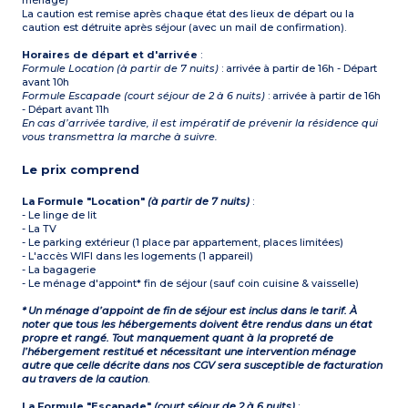
ménage)
La caution est remise après chaque état des lieux de départ ou la
caution est détruite après séjour (avec un mail de confirmation).
Horaires de départ et d'arrivée
:
Formule Location (à partir de 7 nuits)
: arrivée à partir de 16h - Départ
avant 10h
Formule Escapade (court séjour de 2 à 6 nuits)
: arrivée à partir de 16h
- Départ avant 11h
En cas d’arrivée tardive, il est impératif de prévenir la résidence qui
vous transmettra la marche à suivre.
Le prix comprend
La Formule "Location"
(à partir de 7 nuits)
:
- Le linge de lit
- La TV
- Le parking extérieur (1 place par appartement, places limitées)
- L'accès WIFI dans les logements (1 appareil)
- La bagagerie
- Le ménage d'appoint* fin de séjour (sauf coin cuisine & vaisselle)
* Un ménage d’appoint de fin de séjour est inclus dans le tarif. À
noter que tous les hébergements doivent être rendus dans un état
propre et rangé. Tout manquement quant à la propreté de
l’hébergement restitué et nécessitant une intervention ménage
autre que celle décrite dans nos CGV sera susceptible de facturation
au travers de la caution
.
La Formule "Escapade"
(court séjour de 2 à 6 nuits)
: