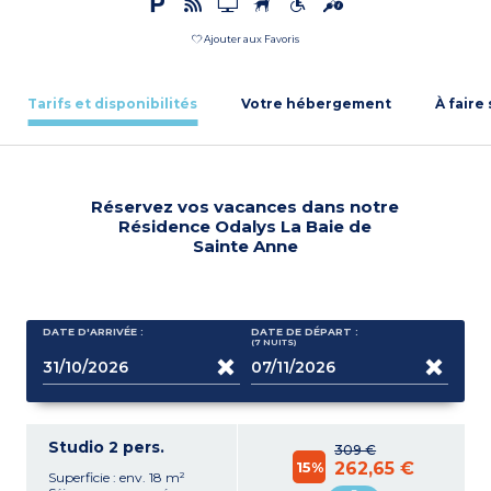
Ajouter aux Favoris
Tarifs et disponibilités
Votre hébergement
À faire
Réservez vos vacances dans notre
Résidence Odalys La Baie de
Sainte Anne
DATE D'ARRIVÉE :
DATE DE DÉPART :
(7
NUITS
)
Studio 2 pers.
309 €
15%
262,65 €
Superficie : env. 18 m²