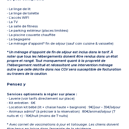
- Le linge de lit
- Le linge de toilette
- L’accès WIFI
- La TV
- La salle de fitness
- Le parking extérieur (places limitées)
- La piscine couverte chauffée
- La bagagerie
- Le ménage d'appoint* fin de séjour (sauf coin cuisine & vaisselle)
* Un ménage d’appoint de fin de séjour est inclus dans le tarif. À
noter que tous les hébergements doivent être rendus dans un état
propre et rangé. Tout manquement quant à la propreté de
l’hébergement restitué et nécessitant une intervention ménage
autre que celle décrite dans nos CGV sera susceptible de facturation
au travers de la caution
.
Pensez y
Services optionnels à régler sur place :
- Laverie (voir tarifs directement sur place)
- Kit entretien : 6€
- Location kit bébé (lit + chaise haute + baignoire) : 9€/jour – 35€/séjour
- Animaux admis* (à préciser à la réservation) : 80€/animal/séjour (7
nuits et +) - 16€/nuit (moins de 7 nuits)
*
Avec carnet de vaccinations à jour et tatouage. Les chiens doivent
être tenus en laisse dans l'enceinte de la résidence