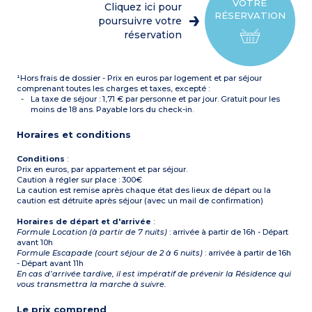
1 chambre avec 1 lit double
VOTRE
Cliquez ici pour
1 chambre avec 2 lits
RÉSERVATION
simples ou 1 lit double ou 2
poursuivre votre
lits superposés
réservation
Salle de bain, WC séparé
Appartements avec
balcon, terrasse
Possibilité
¹Hors frais de dossier - Prix en euros par logement et par séjour
d'appartement vue mer,
voir les tarifs sur la grille
comprenant toutes les charges et taxes, excepté :
de prix
La taxe de séjour : 1,71 € par personne et par jour. Gratuit pour les
moins de 18 ans. Payable lors du check-in.
Horaires et conditions
Conditions
:
Prix en euros, par appartement et par séjour.
Caution à régler sur place : 300€
La caution est remise après chaque état des lieux de départ ou la
caution est détruite après séjour (avec un mail de confirmation)
Horaires de départ et d'arrivée
:
Formule Location (à partir de 7 nuits)
: arrivée à partir de 16h - Départ
avant 10h
Formule Escapade (court séjour de 2 à 6 nuits)
: arrivée à partir de 16h
- Départ avant 11h
En cas d’arrivée tardive, il est impératif de prévenir la Résidence qui
vous transmettra la marche à suivre.
Le prix comprend