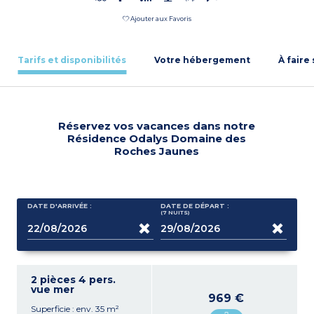
Ajouter aux Favoris
Tarifs et disponibilités
Votre hébergement
À faire
Réservez vos vacances dans notre
Résidence Odalys Domaine des
Roches Jaunes
DATE D'ARRIVÉE :
DATE DE DÉPART :
(7
NUITS
)
2 pièces 4 pers.
vue mer
969 €
Superficie : env. 35 m²