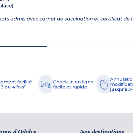
place)
 chats admis avec carnet de vaccination et certificat de
Annulatio
iement facilité
Check-in en ligne
modificati
 3 ou 4 fois²
facile et rapide
jusqu'à J
opos d'Odalys
Nos destinations