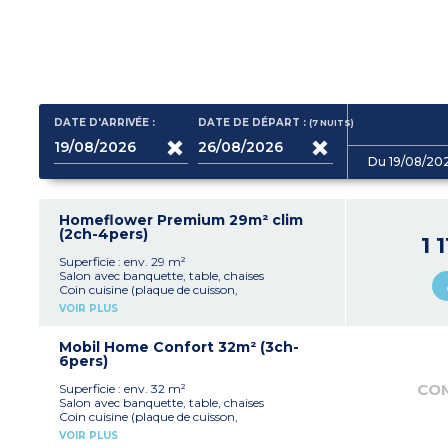
DATE D'ARRIVÉE :
DATE DE DÉPART :
(7
NUITS
)
Du 19/08/20
Homeflower Premium 29m² clim
(2ch-4pers)
1 
Superficie : env. 29 m²
Salon avec banquette, table, chaises
Coin cuisine (plaque de cuisson,
réfrigérateur/congélateur, micro-ondes,
VOIR PLUS
cafetière électrique à capsules, bouilloire,
vaisselle, lave-vaisselle)
1 chambre avec 1 lit double (160x200 cm)
Mobil Home Confort 32m² (3ch-
1 chambre avec 2 lits simples (80x190 cm)
6pers)
1 salle d'eau avec douche, lavabo
WC séparé
CO
Superficie : env. 32 m²
Télévision
Salon avec banquette, table, chaises
Terrasse couverte (privative de + de 20m²) avec
Coin cuisine (plaque de cuisson,
salon de jardin, plancha, transat
réfrigérateur/congélateur, micro-ondes,
VOIR PLUS
Climatisation
cafetière électrique, vaisselle)