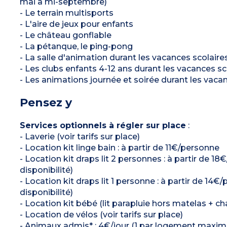
mai à mi-septembre)
- Le terrain multisports
- L'aire de jeux pour enfants
- Le château gonflable
- La pétanque, le ping-pong
- La salle d'animation durant les vacances scolaires
- Les clubs enfants 4-12 ans durant les vacances sc
- Les animations journée et soirée durant les vacan
Pensez y
Services optionnels à régler sur place
:
- Laverie (voir tarifs sur place)
- Location kit linge bain : à partir de 11€/personne
- Location kit draps lit 2 personnes : à partir de 
disponibilité)
- Location kit draps lit 1 personne : à partir de 1
disponibilité)
- Location kit bébé (lit parapluie hors matelas + cha
- Location de vélos (voir tarifs sur place)
- Animaux admis* : 4€/jour (1 par logement maxi