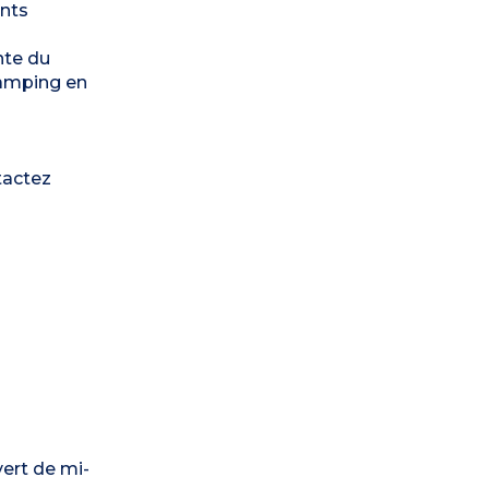
ents
inte du
camping en
tactez
vert de mi-