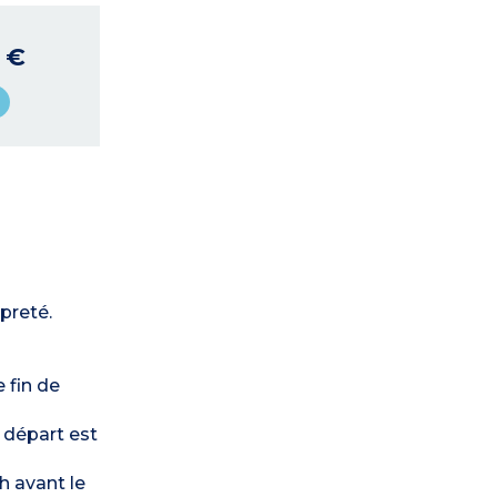
9 €
preté.
 fin de
e départ est
h avant le