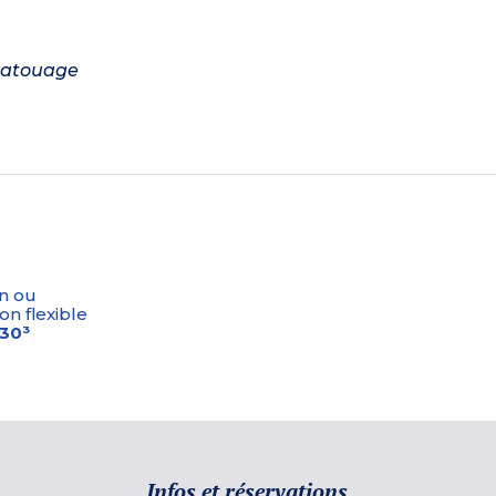
 tatouage
n ou
on flexible
-30³
Infos et réservations