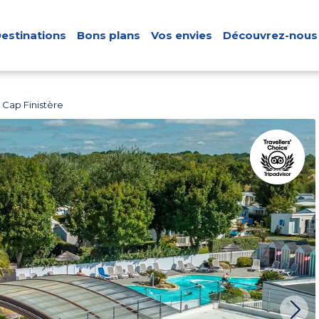
estinations
Bons plans
Vos envies
Découvrez-nous
Cap Finistère