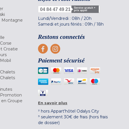
er
Service gratuit +
04 84 47 49 21
prix appel
ski
Lundi/Vendredi :
08h
/
20h
la Montagne
Samedi et jours fériés :
09h
/
18h
a
Restons connectés
lle
 Corse
et Croatie
ours
Paiement sécurisé
 Mobil
Chalets
Chalets
inutes
 Promotion
r en Groupe
En savoir plus
² hors Appart'hôtel Odalys City
³ seulement 30€ de frais (hors frais
de dossier)