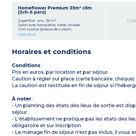
Capacité max. 4 personnes, bébé/enfant
1 chambre avec 1 lit double (160 x 200 cm)
inclus
2 chambres avec 2 lits simples (90 x 190 cm)
Homeflower Premium 35m² clim
1 salle d'eau avec douche, lavabo
(3ch-6 pers)
À noter
:
WC séparé
- Draps et serviettes fournis pour les
Télévision
CO
Superficie : env. 35 m²
participants inscrits (lits non faits à l'arrivée)
Terrasse semi couverte (10m²)
Salon avec banquette, table, chaises
Capacité max. 6 personnes, bébé/enfant
Coin cuisine (plaque de cuisson,
inclus
réfrigérateur/congélateur, micro-ondes,
VOIR PLUS
cafetière électrique à capsules, bouilloire,
vaisselle, lave-vaisselle)
1 chambre avec 1 lit double (160x200 cm)
Horaires et conditions
2 chambres avec 2 lits simples (80x190 cm)
1 salle d'eau avec douche, lavabo
WC séparé
Télévision
Conditions
:
Terrasse semi-couverte (privative de + de 20m²)
Prix en euros, par location et par séjour.
avec salon de jardin, plancha et transats
Climatisation
Caution à régler sur place (carte bancaire, chèque
Capacité max. 6 personnes, bébé/enfant
inclus
La caution est restituée en fin de séjour si l'héb
À noter
:
- Draps et serviettes fournis pour les
À noter
:
participants inscrits (lits non faits à l'arrivée)
- Un planning des états des lieux de sortie est dispo
- Quartier piéton
séjour.
- L'établissement ne pratique pas les états des lie
obligatoire et sur inscription.
- Le ménage fin de séjour n’est pas inclus, il vous 