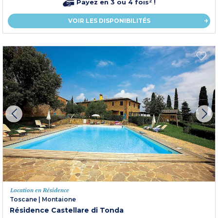
Payez en 3 ou 4 fois² !
VOIR LES DISPONIBILITÉS
Location en Résidence
Toscane
|
Montaione
Résidence Castellare di Tonda