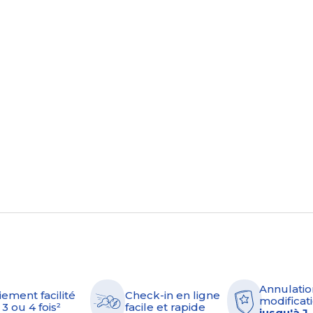
Annulatio
iement facilité
Check-in en ligne
modificati
 3 ou 4 fois²
facile et rapide
jusqu'à J