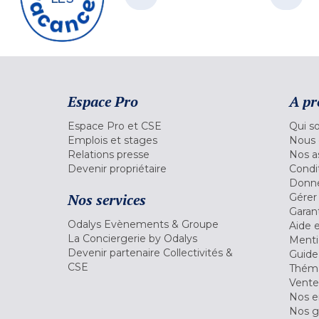
Espace Pro
A pr
Espace Pro et CSE
Qui s
Emplois et stages
Nous 
Relations presse
Nos a
Devenir propriétaire
Condi
Donné
Nos services
Gérer
Garant
Odalys Evènements & Groupe
Aide 
La Conciergerie by Odalys
Menti
Devenir partenaire Collectivités &
Guide
CSE
Théma
Vente
Nos 
Nos g