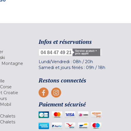
Infos et réservations
er
Service gratuit +
04 84 47 49 21
prix appel
ski
Lundi/Vendredi :
08h
/
20h
la Montagne
Samedi et jours fériés :
09h
/
18h
a
Restons connectés
lle
 Corse
et Croatie
ours
Paiement sécurisé
 Mobil
Chalets
Chalets