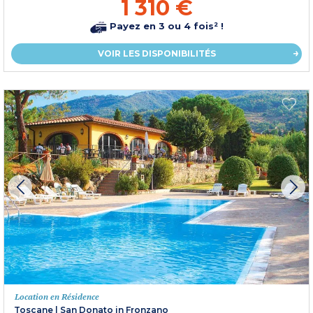
1 310 €
Payez en 3 ou 4 fois² !
VOIR LES DISPONIBILITÉS
Location en Résidence
Toscane
|
San Donato in Fronzano