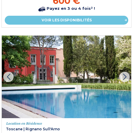
600 €
Payez en 3 ou 4 fois² !
VOIR LES DISPONIBILITÉS
Location en Résidence
Toscane
|
Rignano Sull'Arno