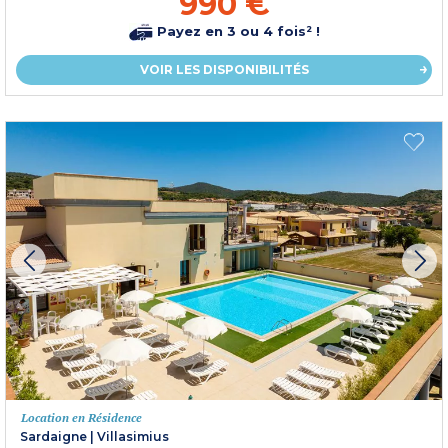
990 €
Payez en 3 ou 4 fois² !
VOIR LES DISPONIBILITÉS
Location en Résidence
Sardaigne
|
Villasimius