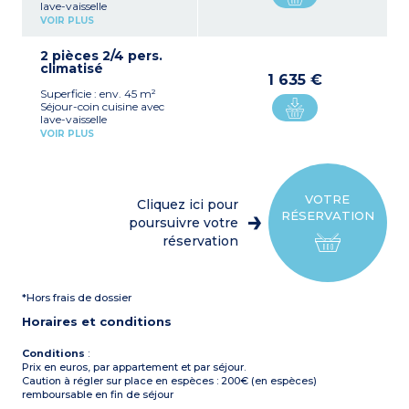
lave-vaisselle
Canapé lit 2 personnes
VOIR PLUS
(160x190)
Salle d’eau avec douche,
2 pièces 2/4 pers.
WC
climatisé
Patio ou véranda équipé
1 635 €
(env. 5 m²)
Superficie : env. 45 m²
Climatisation
Séjour-coin cuisine avec
lave-vaisselle
Canapé lit 2 personnes
VOIR PLUS
(160x190)
1 chambre avec un lit
double (160x190) ou 2 lits
simples (80x190)
Salle d’eau, WC
VOTRE
Cliquez ici pour
Patio ou véranda équipé
RÉSERVATION
(env. 5 m²)
poursuivre votre
Climatisation
réservation
*Hors frais de dossier
Horaires et conditions
Conditions
:
Prix en euros, par appartement et par séjour.
Caution à régler sur place en espèces : 200€ (en espèces)
remboursable en fin de séjour