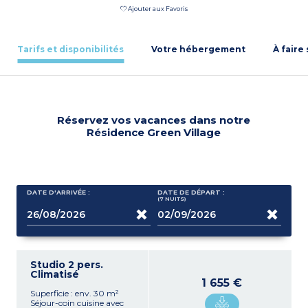
Ajouter aux Favoris
Tarifs et disponibilités
Votre hébergement
À faire
Réservez vos vacances dans notre
Résidence Green Village
DATE D'ARRIVÉE :
DATE DE DÉPART :
(7
NUITS
)
Studio 2 pers.
Climatisé
1 655 €
Superficie : env. 30 m²
Séjour-coin cuisine avec