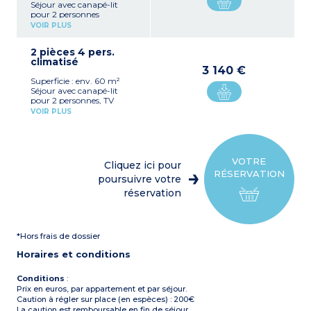
Séjour avec canapé-lit
pour 2 personnes
(160x190), TV
VOIR PLUS
Coin cuisine équipé avec
four à micro ondes,
2 pièces 4 pers.
réfrigérateur, grille-pain,
climatisé
cafetière à capsules et lave-
3 140 €
vaisselle
Superficie : env. 60 m²
1 chambre avec 1 lit double
Séjour avec canapé-lit
(160x190)
pour 2 personnes, TV
Salle d’eau avec douche ou
Coin cuisine équipé avec
baignoire, sèche cheveux et
VOIR PLUS
four à micro ondes,
WC
réfrigérateur, grille-pain,
Patio ou balcon équipé
cafetière à capsules
Climatisation
1 chambre avec 1 lit double
(160x190)
A noter pour la
VOTRE
Cliquez ici pour
Salle d’eau avec douche ou
typologie «Premium» :
RÉSERVATION
baignoire, sèche cheveux et
poursuivre votre
- Serviette de plage et linge
WC
de table inclus
réservation
Patio ou balcon équipé
- Rafraîchissement du
Climatisation
logement 1 fois/semaine
avec changement des
draps et des serviettes
*Hors frais de dossier
inclus
Horaires et conditions
Conditions
:
Prix en euros, par appartement et par séjour.
Caution à régler sur place (en espèces) : 200€
La caution est remboursable en fin de séjour