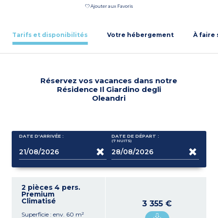
Ajouter aux Favoris
Tarifs et disponibilités
Votre hébergement
À faire
Réservez vos vacances dans notre
Résidence Il Giardino degli
Oleandri
DATE D'ARRIVÉE :
DATE DE DÉPART :
(7
NUITS
)
2 pièces 4 pers.
Premium
Climatisé
3 355 €
Superficie : env. 60 m²