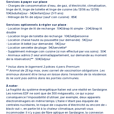
Services à payer sur place
:
- Charges de consommation d’eau, de gaz, d’électricité, climatisation,
linge de lit, linge de toilette et linge de cuisine (du 13/06 au 12/09) :
10€/adulte/jour - 5€/enfant/jour (3-11 ans)
- Ménage de fin de séjour (sauf coin cuisine) : 85€
Services optionnels à régler sur place
:
- Location linge de lit de rechange : 10€/drap lit simple - 20€/drap lit
double
- Location linge de toilette de rechange : 10€/set/personne
- Location chaise haute ou poussette (sur demande) : 5€/jour
- Location lit bébé (sur demande) : 5€/jour
- Location serviette de plage : 5€/serviette*
- Supplément ménage coin cuisine (si non effectué par vos soins) : 50€
- Animaux admis (1 seul animal/appartement, sur demande au moment
de la réservation)** : 50€/séjour
*
Inclus dans le logement 2 pièces 4 pers Premium
**
Animal de 25 kg max, avec carnet de vaccination obligatoire. Les
animaux doivent être tenus en laisse dans l’enceinte de la résidence.
Ils ne sont pas admis dans les parties communes.
À noter
:
La fragilité du système énergétique Italien est une réalité en Sardaigne.
Les normes EDF ne sont que de 300 mégawatts, ce qui a pour
conséquence l’impossibilité d’utiliser, par exemple, deux appareils
électroménagers en même temps. L’Italie n’étant pas équipée de
centrales nucléaires, le risque de coupures d’électricité ou encore de «
black-out », en partie lié à la chaleur climatique, pourrait vous
incommoder. Il n’y a pas de fibre optique en Sardaigne, la connexion