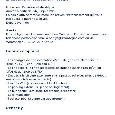
Horaires d’arrivée et de départ
:
Arrivée à partir de 17h jusqu'à 20h
En cas d'arrivée tardive, merci de prévenir l'établissement qui vous
indiquera la marche à suivre.
Départ avant 9h
A noter
:
Il est obligatoire de fournir, au moins 24h avant l’arrivée, un numéro de
téléphone portable par mail à odalys@stsardegna.com ou via
WhatsApp au +39 34 70 99 27 52.
Le prix comprend
- Les charges de consommation d'eau, de gaz et d’électricité (du
18/04 au 13/06 et du 12/09 au 17/10)
- Le linge de lit, le linge de toilette, le linge de cuisine (du 18/04 au
13/06 et du 12/09 au 17/10)
- L’accès à la piscine extérieure et à la pataugeoire ouvertes de début
mai à mi-octobre (selon météo)
- L'accès WIFI (connexion faible et limitée)
- Le parking extérieur (1 place par logement)
- La buanderie (lave-linge, fer et table à repasser)
- La climatisation
- 1 parasol pour la plage par appartement
Pensez y