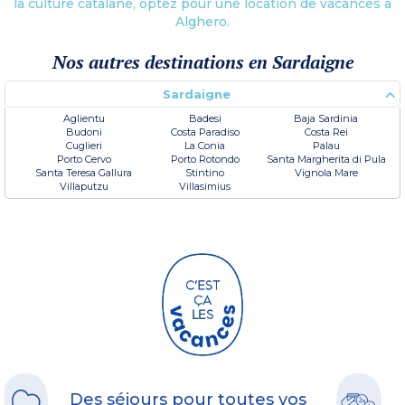
la culture catalane, optez pour une location de vacances à
Alghero.
Nos autres destinations en Sardaigne
Sardaigne
Aglientu
Badesi
Baja Sardinia
Budoni
Costa Paradiso
Costa Rei
Cuglieri
La Conia
Palau
Porto Cervo
Porto Rotondo
Santa Margherita di Pula
Santa Teresa Gallura
Stintino
Vignola Mare
Villaputzu
Villasimius
Des séjours pour toutes vos