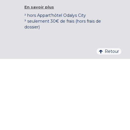
En savoir plus
² hors Appart'hôtel Odalys City
³ seulement 30€ de frais (hors frais de
dossier)
Retour
4,1/5 – 37 710 AVIS QUALITELIS
S'INSCRIRE À LA NEWSLETTER