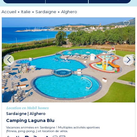
Plus d'informations
Accueil
Italie
Sardaigne
Alghero
Location en Mobil homes
Sardaigne
|
Alghero
Camping Laguna Blu
Vacances animées en Sardaigne ! Multiples activités sportives
(fitness, ping pong...) et location de vélos.