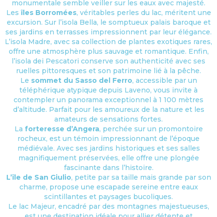
monumentale semble veiller sur les eaux avec majesté.
Les
îles Borromées
, véritables perles du lac, méritent une
excursion. Sur l’isola Bella, le somptueux palais baroque et
ses jardins en terrasses impressionnent par leur élégance.
L’isola Madre, avec sa collection de plantes exotiques rares,
offre une atmosphère plus sauvage et romantique. Enfin,
l’isola dei Pescatori conserve son authenticité avec ses
ruelles pittoresques et son patrimoine lié à la pêche.
Le
sommet du Sasso del Ferro
, accessible par un
téléphérique atypique depuis Laveno, vous invite à
contempler un panorama exceptionnel à 1 100 mètres
d’altitude. Parfait pour les amoureux de la nature et les
amateurs de sensations fortes.
La
forteresse d’Angera
, perchée sur un promontoire
rocheux, est un témoin impressionnant de l’époque
médiévale. Avec ses jardins historiques et ses salles
magnifiquement préservées, elle offre une plongée
fascinante dans l’histoire.
L’île de San Giulio
, petite par sa taille mais grande par son
charme, propose une escapade sereine entre eaux
scintillantes et paysages bucoliques.
Le lac Majeur, encadré par des montagnes majestueuses,
est une destination idéale pour allier détente et