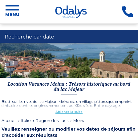
Recherche par date
Location Vacances Meina : Trésors historiques au bord
du lac Majeur
Blotti sur les rives du lac Majeur, Meina est un village pittoresque empreint
d’histoire, dont les origines remontent au XIXe siècle. Entre paysages
verdoyants, spécialités locales et patrimoine remarquable, cette destination
Afficher la suite
séduit les vacanciers en quête de détente et de découvertes. Lors de votre
séjour (
Résidence Antico Verbano
), promenez-vous sur les rives, partez
Accueil
Italie
Région des Lacs
Meina
explorer les collines voisines, essayez une activité nautique sur le lac, ou
relaxez-vous sur les plages aménagées en admirant des vues à couper le
Veuillez renseigner ou modifier vos dates de séjours afin
souffle. Puis, laissez-vous séduire par ses édifices religieux tels que la
Chiesa
di Santa Margherita
, une église romane abritant de superbes fresques
d'accéder aux résultats
anciennes, ou encore
Chiesa di Santa Maria Assunta
, qui se distingue