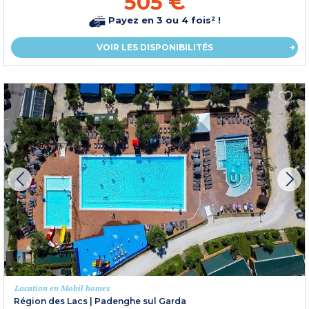
505 €
Payez en 3 ou 4 fois² !
VOIR LES DISPONIBILITÉS
Location en Mobil homes
Région des Lacs
|
Padenghe sul Garda