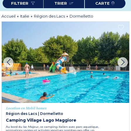
FILTRER
TRIER
CARTE
point de vue sur le lac et les montagnes. Entre activités nautiques,
découvertes culturelles et plaisirs gourmands du Piémont, Dormelletto est
une destination parfaite pour se relaxer.
Plus d'informations
Accueil
Italie
Région des Lacs
Dormelletto
Location en Mobil homes
Région des Lacs
|
Dormelletto
Camping Village Lago Maggiore
Au bord du lac Majeur, ce camping italien avec parc aquatique,
animations variées et activités sportives nombreuses offre un...