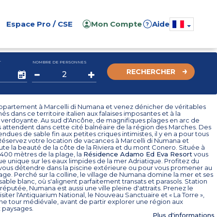
Espace Pro / CSE
Mon Compte
Aide
?
T
NOMBRE DE PERSONNES
RECHERCHER
ppartement à Marcelli di Numana et venez dénicher de véritables
és dans ce territoire italien aux falaises imposantes et à la
 verdoyante. Au sud d'Ancône, de magnifiques plages en arc de
 attendent dans cette cité balnéaire de la région des Marches. Des
ndues de sable fin aux petites criques intimistes, il y en a pour tous
 Réservez votre location de vacances à Marcelli di Numana et
te la beauté de la côte de la Riviera et du mont Conero. Située à
400 mètres de la plage, la
Résidence Adamo Ed Eva Resort
vous
ue unique sur les eaux limpides de la mer Adriatique. Profitez du
 vous détendre dans la piscine extérieure ou pour vous promener au
age. Perché sur la colline, le village de Numana domine la mer et ses
sable blanc, où s'alignent parfaitement transats et parasols. Station
 réputée, Numana est aussi une ville pleine d'attraits. Prenez le
siter l'Antiquarium National, le Nouveau Sanctuaire et « La Torre »,
ne tour médiévale, avant de partir explorer une région aux
 paysages.
Plus d'informations