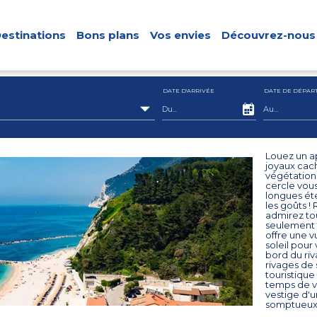
estinations
Bons plans
Vos envies
Découvrez-nous
DATE D'ARRIVÉE
DATE DE DÉPAR
Louez un a
joyaux cach
végétation
cercle vous
longues éte
les goûts !
admirez tou
seulement 
offre une v
soleil pour
bord du riv
rivages de 
touristique
temps de vi
vestige d'u
somptueux