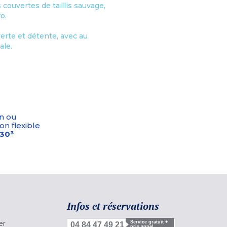
couvertes de taillis sauvage,
o.
erte et détente, avec au
ale.
n ou
on flexible
-30³
Infos et réservations
er
Service gratuit +
04 84 47 49 21
prix appel