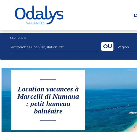
D
RECHERCHE
OU
Région
Location vacances à
Marcelli di Numana
: petit hameau
balnéaire