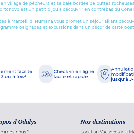
ien village de pêcheurs et sa baie bordée de buttes rocheuses 
ortonovo est un petit bijou à découvrir en contrebas du Coner
ces à Marcelli di Numana vous promet un séjour alliant découv
gramme baignades et excursions dans un décor de carte post
Annulatio
iement facilité
Check-in en ligne
modificati
 3 ou 4 fois²
facile et rapide
jusqu'à J
opos d'Odalys
Nos destinations
ommes-nous ?
Location Vacances à la M