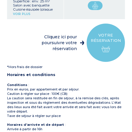
Superficie : env. 25 m²
Salon avec banquette
Cuisine équipée (plaque
vitrocéramique,
VOIR PLUS
réfrigérateur-congélateur
micro-ondes, cafetière
électrique)
1 chambre avec 1 lit double
1 chambre avec 3 lis
VOTRE
Cliquez ici pour
simples (dont 1 en hauteur)
RÉSERVATION
Salle de douche avec
poursuivre votre
lavabo et WC
réservation
Terrasse
Climatisation
Capacité max : 2 adultes
et 3 enfants (de 12 ans
*Hors frais de dossier
maximum)
Horaires et conditions
Conditions
:
Prix en euros, par appartement et par séjour.
Caution à régler sur place : 100€ (CB)
La caution sera restituée en fin de séjour, à la remise des clés, après
inspection et sous du règlement des éventuelles dégradations. L'état
des lieux aura été fait avant votre arrivée et sera fait avec vous lors de
votre départ.
Taxe de séjour à régler sur place
Horaires d’arrivée et de départ
:
Arrivée à partir de 16h