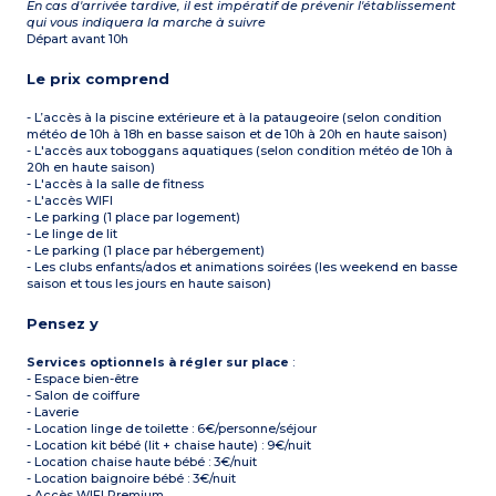
En cas d'arrivée tardive, il est impératif de prévenir l'établissement
qui vous indiquera la marche à suivre
Départ avant 10h
Le prix comprend
- L’accès à la piscine extérieure et à la pataugeoire (selon condition
météo de 10h à 18h en basse saison et de 10h à 20h en haute saison)
- L'accès aux toboggans aquatiques (selon condition météo de 10h à
20h en haute saison)
- L'accès à la salle de fitness
- L'accès WIFI
- Le parking (1 place par logement)
- Le linge de lit
- Le parking (1 place par hébergement)
- Les clubs enfants/ados et animations soirées (les weekend en basse
saison et tous les jours en haute saison)
Pensez y
Services optionnels à régler sur place
:
- Espace bien-être
- Salon de coiffure
- Laverie
- Location linge de toilette : 6€/personne/séjour
- Location kit bébé (lit + chaise haute) : 9€/nuit
- Location chaise haute bébé : 3€/nuit
- Location baignoire bébé : 3€/nuit
- Accès WIFI Premium