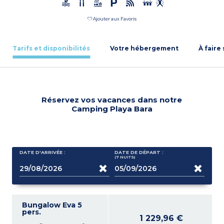
Ajouter aux Favoris
Tarifs et disponibilités
Votre hébergement
À faire
Réservez vos vacances dans notre
Camping Playa Bara
DATE D'ARRIVÉE :
DATE DE DÉPART :
(7
NUITS
)
Bungalow Eva 5
pers.
1 229,96 €