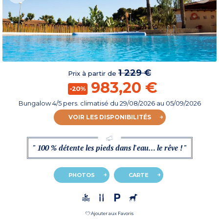
1 229 €
Prix à partir de
983,20 €
-20%
Bungalow 4/5 pers. climatisé
du
29/08/2026
au 05/09/2026
VOIR LES DISPONIBILITÉS
" 100 % détente les pieds dans l'eau… le rêve ! "
PHOTOS
CARTE
Ajouter aux Favoris