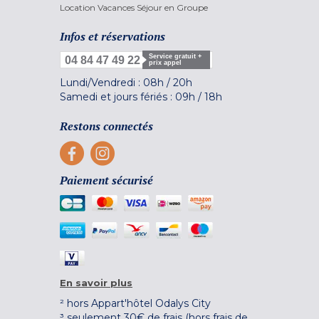
Location Vacances Séjour en Groupe
Infos et réservations
Service gratuit +
04 84 47 49 22
prix appel
Lundi/Vendredi :
08h
/
20h
Samedi et jours fériés :
09h
/
18h
Restons connectés
Paiement sécurisé
En savoir plus
² hors Appart'hôtel Odalys City
³ seulement 30€ de frais (hors frais de