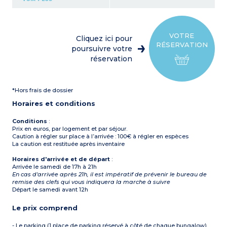
électriques, réfrigérateur,
micro-ondes
2 chambres indépendantes
avec un lit double et l’autre
avec 3 lits simples
VOTRE
Cliquez ici pour
Salle de douche avec eau
RÉSERVATION
chaude et WC
poursuivre votre
Petite terrasse avec
réservation
mobilier de jardin
Bungalows en bois au sol
carrelé
Climatisation
*Hors frais de dossier
À noter
: les animaux ne
sont pas acceptés dans cet
Horaires et conditions
hébergement
Capacité max 5
personnes : enfants et
Conditions
:
bébés inclus
Prix en euros, par logement et par séjour.
Caution à régler sur place à l’arrivée : 100€ à régler en espèces
La caution est restituée après inventaire
Horaires d'arrivée et de départ
:
Arrivée le samedi de 17h à 21h
En cas d'arrivée après 21h, il est impératif de prévenir le bureau de
remise des clefs qui vous indiquera la marche à suivre
Départ le samedi avant 12h
Le prix comprend
- Le parking (1 place de parking réservé à côté de chaque bungalow)