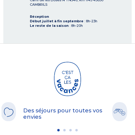
Cami de les Lloses N°1 N340, km 1143
43850
CAMBRILS
Réception
Début juillet à fin septembre
: 8h-23h
Le reste de la saison
: 8h-20h
Des séjours pour toutes vos
envies