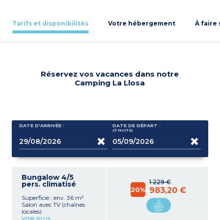
Tarifs et disponibilités
Votre hébergement
À faire
Réservez vos vacances dans notre
Camping La Llosa
DATE D'ARRIVÉE :
DATE DE DÉPART :
(7
NUITS
)
Bungalow 4/5
1 229 €
pers. climatisé
20%
983,20 €
Superficie : env. 36 m²
Salon avec TV (chaînes
locales)
Coin cuisine avec 2 plaques
VOIR PLUS