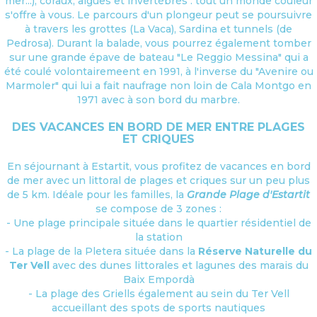
mer...), coraux, algues et invertébrés : tout un monde couleur
s'offre à vous. Le parcours d'un plongeur peut se poursuivre
à travers les grottes (La Vaca), Sardina et tunnels (de
Pedrosa). Durant la balade, vous pourrez également tomber
sur une grande épave de bateau "Le Reggio Messina" qui a
été coulé volontairemeent en 1991, à l'inverse du "Avenire ou
Marmoler" qui lui a fait naufrage non loin de Cala Montgo en
1971 avec à son bord du marbre.
DES VACANCES EN BORD DE MER ENTRE PLAGES
ET CRIQUES
En séjournant à Estartit, vous profitez de vacances en bord
de mer avec un littoral de plages et criques sur un peu plus
de 5 km. Idéale pour les familles, la
Grande Plage d'Estartit
se compose de 3 zones :
- Une plage principale située dans le quartier résidentiel de
la station
- La plage de la Pletera située dans la
Réserve Naturelle du
Ter Vell
avec des dunes littorales et lagunes des marais du
Baix Empordà
- La plage des Griells également au sein du Ter Vell
accueillant des spots de sports nautiques