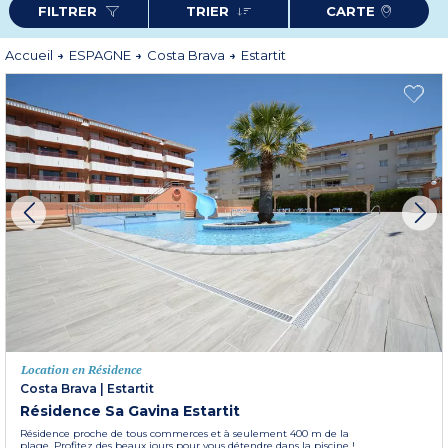
FILTRER
TRIER
CARTE
Avec son climat doux, Estartit séduit par son temps chaud et sec et des
températures estivales en moyenne à 28°C. Pour profiter de cette
destination ensoleillée, Odalys Vacances vous propose divers types
d'hébergements en Résidence (
Castell Montgri
,
Sa Gavina Estartit
).
Accueil
ESPAGNE
Costa Brava
Estartit
Plus d'informations
Location en Résidence
Costa Brava
|
Estartit
Résidence Sa Gavina Estartit
Résidence proche de tous commerces et à seulement 400 m de la
plage. Profitez des beaux jours pour vous détendre dans la piscine !