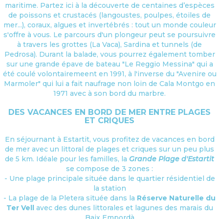
maritime. Partez ici à la découverte de centaines d’espèces
de poissons et crustacés (langoustes, poulpes, étoiles de
mer...), coraux, algues et invertébrés : tout un monde couleur
s'offre à vous. Le parcours d'un plongeur peut se poursuivre
à travers les grottes (La Vaca), Sardina et tunnels (de
Pedrosa). Durant la balade, vous pourrez également tomber
sur une grande épave de bateau "Le Reggio Messina" qui a
été coulé volontairemeent en 1991, à l'inverse du "Avenire ou
Marmoler" qui lui a fait naufrage non loin de Cala Montgo en
1971 avec à son bord du marbre.
DES VACANCES EN BORD DE MER ENTRE PLAGES
ET CRIQUES
En séjournant à Estartit, vous profitez de vacances en bord
de mer avec un littoral de plages et criques sur un peu plus
de 5 km. Idéale pour les familles, la
Grande Plage d'Estartit
se compose de 3 zones :
- Une plage principale située dans le quartier résidentiel de
la station
- La plage de la Pletera située dans la
Réserve Naturelle du
Ter Vell
avec des dunes littorales et lagunes des marais du
Baix Empordà