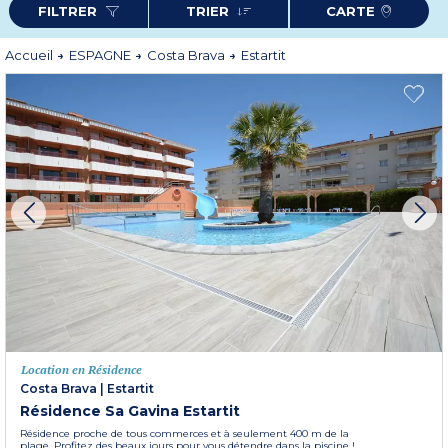
FILTRER
TRIER
CARTE
Avec son climat doux, Estartit séduit par son temps chaud et sec et des
températures estivales en moyenne à 28°C. Pour profiter de cette
destination ensoleillée, Odalys Vacances vous propose divers types
d'hébergements en Résidence (
Castell Montgri
,
Sa Gavina Estartit
).
Accueil
ESPAGNE
Costa Brava
Estartit
Plus d'informations
Location en Résidence
Costa Brava
|
Estartit
Résidence Sa Gavina Estartit
Résidence proche de tous commerces et à seulement 400 m de la
plage. Profitez des beaux jours pour vous détendre dans la piscine !