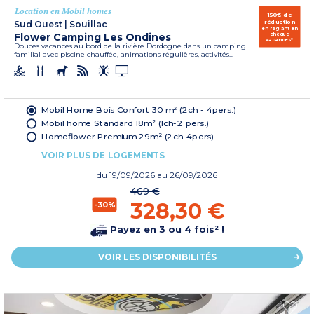
Location en Mobil homes
150€ de
réduction
Sud Ouest
|
Souillac
en réglant en
Flower Camping Les Ondines
chèque
vacances*
Douces vacances au bord de la rivière Dordogne dans un camping
familial avec piscine chauffée, animations régulières, activités...
Mobil Home Bois Confort 30 m² (2ch - 4pers.)
Mobil home Standard 18m² (1ch-2 pers.)
Homeflower Premium 29m² (2ch-4pers)
VOIR PLUS DE LOGEMENTS
du
19/09/2026
au 26/09/2026
469 €
328,30 €
-30%
Payez en 3 ou 4 fois² !
VOIR LES DISPONIBILITÉS