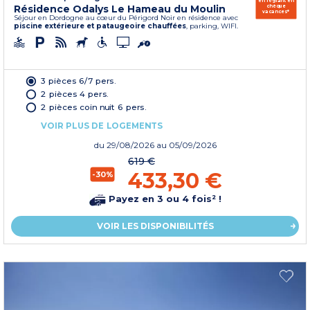
en réglant en
Résidence Odalys Le Hameau du Moulin
chèque
vacances*
Séjour en Dordogne au cœur du Périgord Noir en résidence avec
piscine extérieure et pataugeoire chauffées
, parking, WIFI.
3 pièces 6/7 pers.
2 pièces 4 pers.
2 pièces coin nuit 6 pers.
VOIR PLUS DE LOGEMENTS
du
29/08/2026
au 05/09/2026
619 €
433,30 €
-30%
Payez en 3 ou 4 fois² !
VOIR LES DISPONIBILITÉS