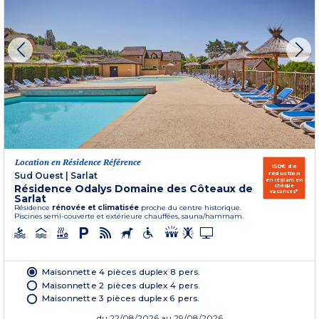
Location en Résidence Référence
150€ de
réduction
Sud Ouest
|
Sarlat
en réglant en
Résidence Odalys Domaine des Côteaux de
chèque
vacances*
Sarlat
Résidence
rénovée et climatisée
proche du centre historique.
Piscines semi-couverte et extérieure chauffées, sauna/hammam.
Maisonnette 4 pièces duplex 8 pers.
Maisonnette 2 pièces duplex 4 pers.
Maisonnette 3 pièces duplex 6 pers.
du
22/08/2026
au 29/08/2026