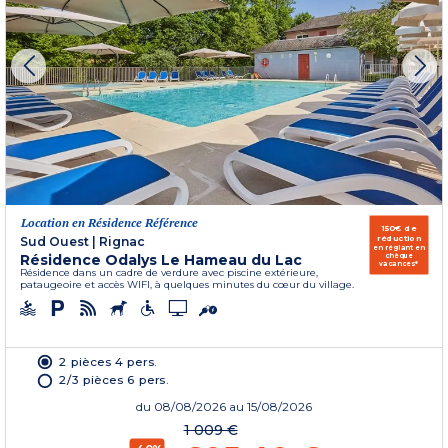
Location en Résidence Référence
150€ de
réduction
Sud Ouest
|
Rignac
en réglant en
Résidence Odalys Le Hameau du Lac
chèque
vacances*
Résidence dans un cadre de verdure avec piscine extérieure,
pataugeoire et accès WIFI, à quelques minutes du cœur du village.
2 pièces 4 pers.
2/3 pièces 6 pers.
du
08/08/2026
au 15/08/2026
1 009 €