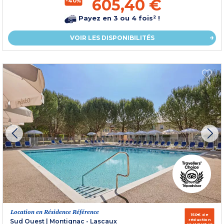
605,40 €
-40%
Payez en 3 ou 4 fois² !
VOIR LES DISPONIBILITÉS
Location en Résidence Référence
150€ de
réduction
Sud Ouest
|
Montignac - Lascaux