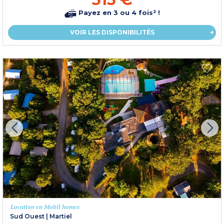
Payez en 3 ou 4 fois² !
VOIR LES DISPONIBILITÉS
Location en Mobil homes
Sud Ouest
|
Martiel