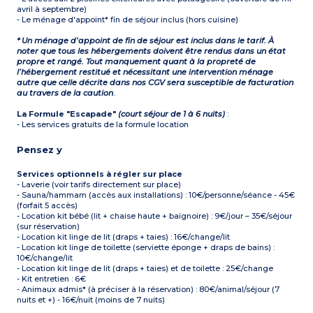
avril à septembre)
- Le ménage d'appoint* fin de séjour inclus (hors cuisine)
* Un ménage d’appoint de fin de séjour est inclus dans le tarif. À
noter que tous les hébergements doivent être rendus dans un état
propre et rangé. Tout manquement quant à la propreté de
l’hébergement restitué et nécessitant une intervention ménage
autre que celle décrite dans nos CGV sera susceptible de facturation
au travers de la caution
.
La Formule "Escapade"
(court séjour de 1 à 6 nuits)
:
- Les services gratuits de la formule location
Pensez y
Services optionnels à régler sur place
- Laverie (voir tarifs directement sur place)
- Sauna/hammam (accès aux installations) : 10€/personne/séance - 45€
(forfait 5 accès)
- Location kit bébé (lit + chaise haute + baignoire) : 9€/jour – 35€/séjour
(sur réservation)
- Location kit linge de lit (draps + taies) : 16€/change/lit
- Location kit linge de toilette (serviette éponge + draps de bains) :
10€/change/lit
- Location kit linge de lit (draps + taies) et de toilette : 25€/change
- Kit entretien : 6€
- Animaux admis* (à préciser à la réservation) : 80€/animal/séjour (7
nuits et +) - 16€/nuit (moins de 7 nuits)