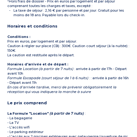
¹Hors frais de dossier - Prix en euros par logement et par séjour
comprenant toutes les charges et taxes, excepté :
La taxe de séjour : 2,16 € par personne et par jour. Gratuit pour les
moins de 18 ans. Payable lors du check-in.
Horaires et conditions
Conditions :
Prix en euros, par logement et par séjour.
Caution à régler sur place (CB) : 300€. Caution court séjour (à la nuitée) :
150€.
La caution est restituée après le départ.
Horaires d'arrivée et de départ :
Formule Location (à partir de 7 nuits)
: arrivée à partir de 17h - Départ
avant 10h
Formule Escapade (court séjour de 1 à 6 nuits)
: : arrivée à partir de 16h
- Départ avant 11h
En cas d’arrivée tardive, merci de prévenir obligatoirement la
réception qui vous indiquera la marche à suivre
Le prix comprend
La Formule "Location"
(à partir de 7 nuits)
:
- La bagagerie
- La TV
- L'accès wifi
- Le parking extérieur
- L'accès aux 2 piscines extérieures avec pataugeoire (ouverture de mi