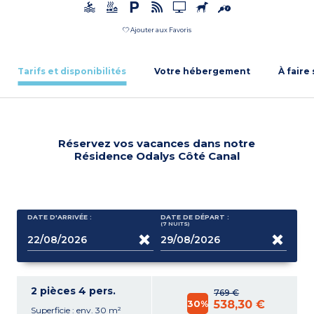
Ajouter aux Favoris
Tarifs et disponibilités
Votre hébergement
À faire
Réservez vos vacances dans notre
Résidence Odalys Côté Canal
DATE D'ARRIVÉE :
DATE DE DÉPART :
(7
NUITS
)
2 pièces 4 pers.
769 €
30%
538,30 €
Superficie : env. 30 m²