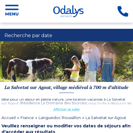
Recherche par date
La Salvetat sur Agout, village médiéval à 700 m d’altitude
Idéal pour un séjour en pleine nature, une location vacances à La Salvetat
sur Agout (
Résidence Le Domaine des Sources
) vous invite à découvrir les
beaux paysages du sud. Perché à 700 m d’altitude, ce village médiéval
Afficher la suite
présente un décor de forêts de hêtres et sapins. Résolument tournée vers la
nature, la Salvetat sur Agout est une station verte combinant
Accueil
France
Languedoc Roussillon
La Salvetat sur Agout
harmonieusement son environnement à des infrastructures de loisirs.
Aménagé d’un lac (la Raviège), votre destination vacances vous ouvre la
Veuillez renseigner ou modifier vos dates de séjours afin
porte des loisirs nautiques et des baignades ensoleillées. De nombreuses
possibilités de randonnées s’offriront également à vous pendant votre
d'accéder aux résultats