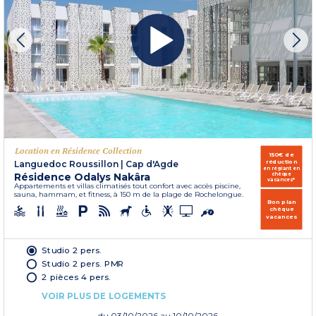
Location en Résidence Collection
150€ de
réduction
Languedoc Roussillon
|
Cap d'Agde
en réglant en
Résidence Odalys Nakâra
chèque
vacances*
Appartements et villas climatisés tout confort avec accès piscine,
sauna, hammam, et fitness, à 150 m de la plage de Rochelongue.
Bon plan
chèque
vacances
Studio 2 pers.
Studio 2 pers. PMR
2 pièces 4 pers.
VOIR PLUS DE LOGEMENTS
du
03/10/2026
au 10/10/2026