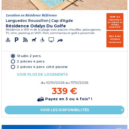
Location en Résidence Référence
150€ de
réduction
Languedoc Roussillon
|
Cap d'Agde
en réglant en
Résidence Odalys Du Golfe
chèque
vacances*
Résidence à 400 m de la plage avec piscine chauffée, pataugeoire,
TV, clim, parking et WIFI. Port, commerces et golf à proximité.
Bon plan
chèque
vacances
Studio 2 pers.
2 pièces 4 pers.
2 pièces 4 pers. côté piscine
VOIR PLUS DE LOGEMENTS
du
10/10/2026
au 17/10/2026
339 €
Payez en 3 ou 4 fois² !
VOIR LES DISPONIBILITÉS