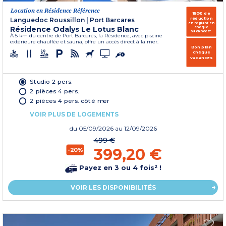
Location en Résidence Référence
150€ de
réduction
Languedoc Roussillon
|
Port Barcares
en réglant en
Résidence Odalys Le Lotus Blanc
chèque
vacances*
À 5 km du centre de Port Barcarès, la Résidence, avec piscine
extérieure chauffée et sauna, offre un accès direct à la mer.
Bon plan
chèque
vacances
Studio 2 pers.
2 pièces 4 pers.
2 pièces 4 pers. côté mer
VOIR PLUS DE LOGEMENTS
du
05/09/2026
au 12/09/2026
499 €
399,20 €
-20%
Payez en 3 ou 4 fois² !
VOIR LES DISPONIBILITÉS