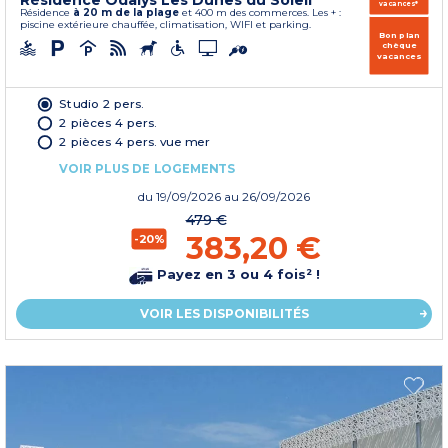
Résidence Odalys Les Dunes du Soleil
vacances*
Résidence
à 20 m de la plage
et 400 m des commerces. Les + :
piscine extérieure chauffée, climatisation, WIFI et parking.
Bon plan
chèque
vacances
Studio 2 pers.
2 pièces 4 pers.
2 pièces 4 pers. vue mer
VOIR PLUS DE LOGEMENTS
du
19/09/2026
au 26/09/2026
479 €
383,20 €
-20%
Payez en 3 ou 4 fois² !
VOIR LES DISPONIBILITÉS