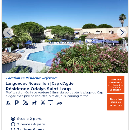
Location en Résidence Référence
150€ de
réduction
Languedoc Roussillon
|
Cap d'Agde
en réglant en
Résidence Odalys Saint Loup
chèque
vacances*
Profitez d'un écrin de verdure à 5mn du port et de la plage du Cap
d'Agde avec piscine chauffée, aire de jeux, parking fermé.
Bon plan
chèque
vacances
Studio 2 pers.
2 pièces 4 pers.
3 pièces 6 pers.