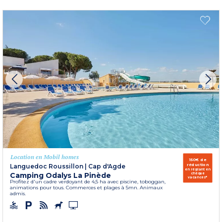
Location en Mobil homes
150€ de
réduction
Languedoc Roussillon
|
Cap d'Agde
en réglant en
Camping Odalys La Pinède
chèque
vacances*
Profitez d'un cadre verdoyant de 4,5 ha avec piscine, toboggan,
animations pour tous. Commerces et plages à 5mn. Animaux
admis.