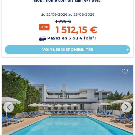
Mobil home confort clim 6/7 pers.
du
22/08/2026
au 29/08/2026
1 779 €
1 512,15 €
-15%
Payez en 3 ou 4 fois² !
VOIR LES DISPONIBILITÉS