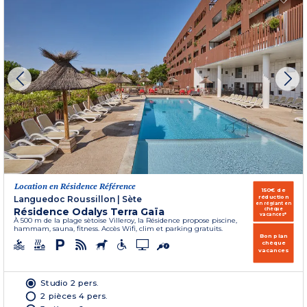
Location en Résidence Référence
150€ de
réduction
Languedoc Roussillon
|
Sète
en réglant en
Résidence Odalys Terra Gaïa
chèque
vacances*
À 500 m de la plage sètoise Villeroy, la Résidence propose piscine,
hammam, sauna, fitness. Accès Wifi, clim et parking gratuits.
Bon plan
chèque
vacances
Studio 2 pers.
2 pièces 4 pers.