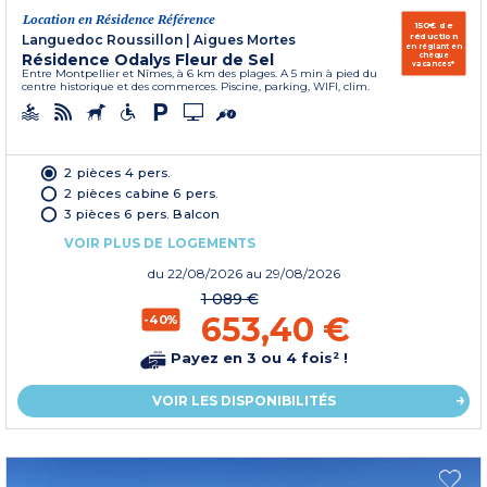
Location en Résidence Référence
150€ de
réduction
Languedoc Roussillon
|
Aigues Mortes
en réglant en
Résidence Odalys Fleur de Sel
chèque
vacances*
Entre Montpellier et Nîmes, à 6 km des plages. A 5 min à pied du
centre historique et des commerces. Piscine, parking, WIFI, clim.
2 pièces 4 pers.
2 pièces cabine 6 pers.
3 pièces 6 pers. Balcon
VOIR PLUS DE LOGEMENTS
du
22/08/2026
au 29/08/2026
1 089 €
653,40 €
-40%
Payez en 3 ou 4 fois² !
VOIR LES DISPONIBILITÉS