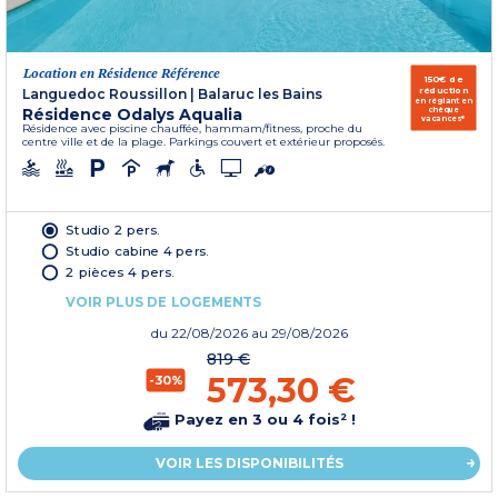
Location en Résidence Référence
150€ de
réduction
Languedoc Roussillon
|
Balaruc les Bains
en réglant en
Résidence Odalys Aqualia
chèque
vacances*
Résidence avec piscine chauffée, hammam/fitness, proche du
centre ville et de la plage. Parkings couvert et extérieur proposés.
Studio 2 pers.
Studio cabine 4 pers.
2 pièces 4 pers.
VOIR PLUS DE LOGEMENTS
du
22/08/2026
au 29/08/2026
819 €
573,30 €
-30%
Payez en 3 ou 4 fois² !
VOIR LES DISPONIBILITÉS