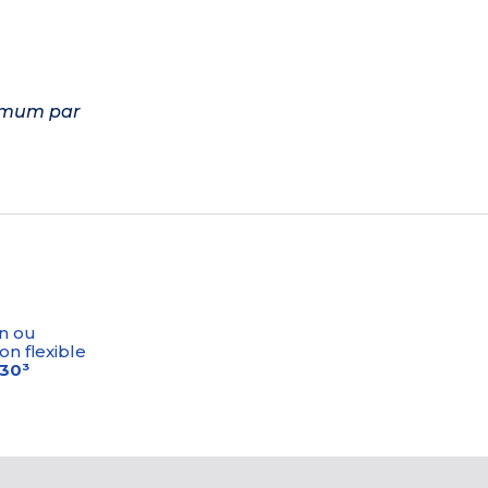
aximum par
n ou
on flexible
-30³