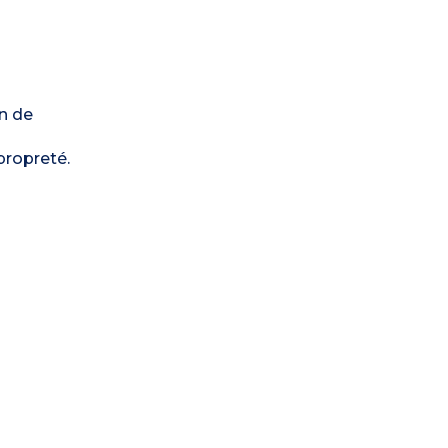
n de
propreté.