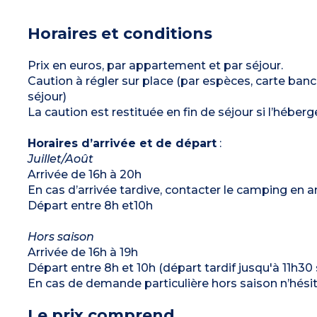
réfrigérateur/congélateur, four classique, hotte,
Climatisation
micro-ondes, cafetière électrique, vaisselle)
Capacité max. 5 personnes
1 chambre avec un lit double (140 cm)
Horaires et conditions
1 chambre avec deux lits superposés (80 cm)
1 salle d’eau avec douche, lavabo et WC
Terrasse couverte avec salon de jardin et
transats
Prix en euros, par appartement et par séjour.
Capacité max. 6 personnes
Caution à régler sur place (par espèces, carte ban
séjour)
La caution est restituée en fin de séjour si l’héb
Horaires d’arrivée et de départ
:
Juillet/Août
Arrivée de 16h à 20h
En cas d’arrivée tardive, contacter le camping en 
Départ entre 8h et10h
Hors saison
Arrivée de 16h à 19h
Départ entre 8h et 10h (départ tardif jusqu'à 11h3
En cas de demande particulière hors saison n’hési
Le prix comprend