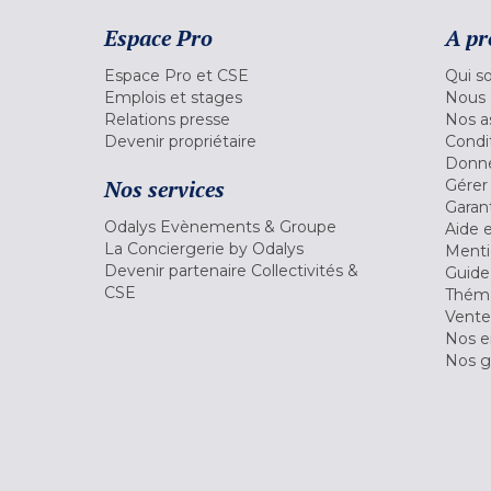
Espace Pro
A pr
Espace Pro et CSE
Qui s
Emplois et stages
Nous 
Relations presse
Nos a
Devenir propriétaire
Condi
Donné
Nos services
Gérer
Garant
Odalys Evènements & Groupe
Aide 
La Conciergerie by Odalys
Menti
Devenir partenaire Collectivités &
Guide
CSE
Théma
Vente
Nos 
Nos g