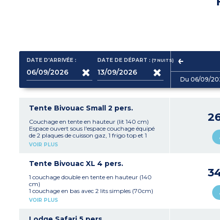
DATE D'ARRIVÉE :
DATE DE DÉPART :
(7
NUITS
)
Du 06/09/20
Tente Bivouac Small 2 pers.
2
Couchage en tente en hauteur (lit 140 cm)
Espace ouvert sous l'espace couchage équipé
de 2 plaques de cuisson gaz, 1 frigo top et 1
table de pique-nique
VOIR PLUS
Capacité max. 2 personnes
À noter :
Tente Bivouac XL 4 pers.
- Logement sans sanitaire ni arrivée d’eau
3
(sanitaires du camping à proximité)
1 couchage double en tente en hauteur (140
- Chiens non acceptés
cm)
- Possibilité de louer le pack vaisselle
1 couchage en bas avec 2 lits simples (70cm)
- Hébergement insolite en pleine nature
1 espace kitchenette couvert, fermé et équipé (2
VOIR PLUS
plaques de cuisson gaz, 1 frigo top, 1 cafetière
électrique et 1 table de pique-nique)
Capacité max. 4 personnes
Lodge Safari 5 pers.