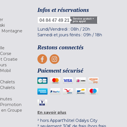
Infos et réservations
er
Service gratuit +
04 84 47 49 21
prix appel
ski
Lundi/Vendredi :
08h
/
20h
la Montagne
Samedi et jours fériés :
09h
/
18h
a
Restons connectés
lle
 Corse
et Croatie
ours
Paiement sécurisé
 Mobil
Chalets
Chalets
inutes
 Promotion
r en Groupe
En savoir plus
² hors Appart'hôtel Odalys City
³ seulement 30€ de frais (hors frais