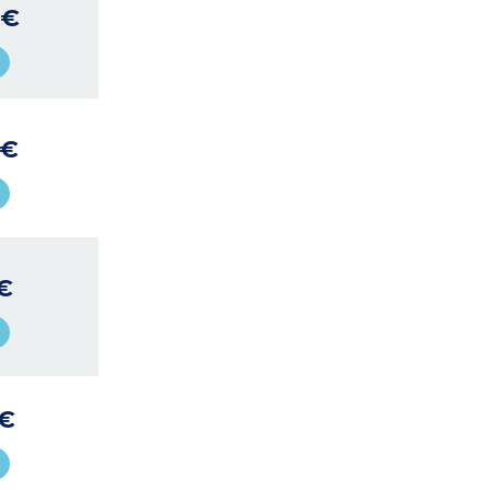
 €
 €
 €
 €