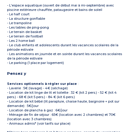
- L'espace aquatique (ouvert de début mai à mi-septembre) avec
piscine extérieure chauffée, pataugeoire et bains de soleil
- Le half court
- La structure gonflable
- Le trampoline
- Les tables de ping-pong
- Le terrain de basket
- Le terrain de football
- Les 2 home ball
- Le club enfants et adolescents durant les vacances scolaires de la
période estivale
- Les animations en journée et en soirée durant les vacances scolaires
de la période estivale
- Le parking (1 place par logement)
Pensez y
Services optionnels à régler sur place
:
- Laverie : 5€ (lavage) - 4€ (séchage)
- Location de kit linge de lit et toilette : 32 € (kit 2 pers.) - 52 € (kit 4
pers.) - 68 € (kit 5 pers.) - 84 € (kit 6 pers.)
- Location de kit bébé (lit parapluie, chaise haute, baignoire + pot sur
demande) : 5€/jour
- Location de plancha à gaz : 6€/jour
- Ménage de fin de séjour : 65€ (location avec 2 chambres) et 70€
(location avec 3 chambres)
- Animaux admis* (voir tarifs sur place)