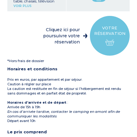
table, chaises, télévision
Kitchenette équipée
VOIR PLUS
(plaque de cuisson,
réfrigérateur/congélateur,
micro-ondes, cafetière
électrique, vaisselle)
1 chambre avec un lit
VOTRE
Cliquez ici pour
double (140 cm)
RÉSERVATION
1 chambre avec deux lits
poursuivre votre
simples (80 cm)
réservation
1 salle d’eau avec douche et
lavabo
1 WC séparé
Terrasse couverte avec
*Hors frais de dossier
salon de jardin (12 m²)
Capacité max. 4
Horaires et conditions
personnes
Prix en euros, par appartement et par séjour.
Caution à régler sur place
La caution est restituée en fin de séjour si l’hébergement est rendu
sans dommages et en parfait état de propreté.
Horaires d’arrivée et de départ
:
Arrivée de 15h à 19h
En cas d’arrivée tardive, contacter le camping en amont afin de
communiquer les modalités
Départ avant 10h
Le prix comprend