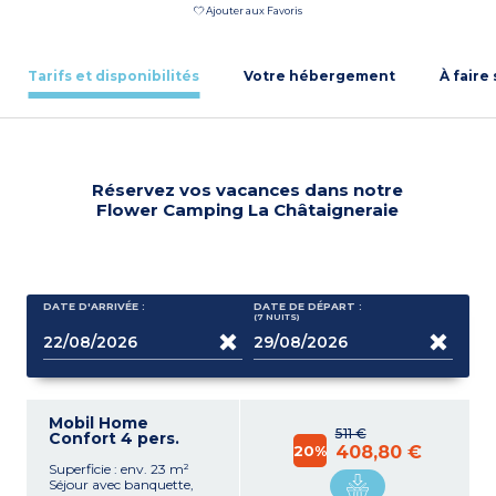
Ajouter aux Favoris
Tarifs et disponibilités
Votre hébergement
À faire
Réservez vos vacances dans notre
Flower Camping La Châtaigneraie
DATE D'ARRIVÉE :
DATE DE DÉPART :
(7
NUITS
)
Mobil Home
511 €
Confort 4 pers.
20%
408,80 €
Superficie : env. 23 m²
Séjour avec banquette,