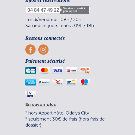
Infos et réservations
Service gratuit +
04 84 47 49 22
prix appel
Lundi/Vendredi :
08h
/
20h
Samedi et jours fériés :
09h
/
18h
Restons connectés
Paiement sécurisé
En savoir plus
² hors Appart'hôtel Odalys City
³ seulement 30€ de frais (hors frais de
dossier)