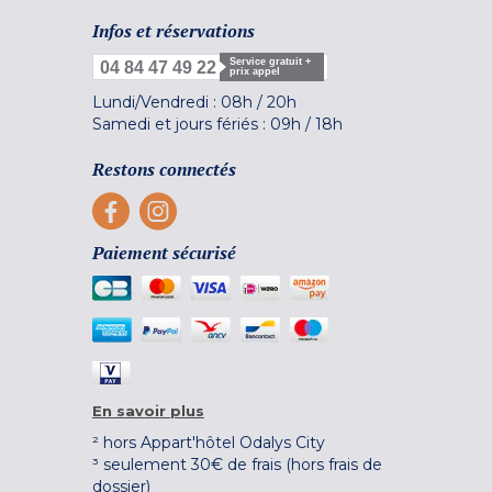
Infos et réservations
Service gratuit +
04 84 47 49 22
prix appel
Lundi/Vendredi :
08h
/
20h
Samedi et jours fériés :
09h
/
18h
Restons connectés
Paiement sécurisé
En savoir plus
² hors Appart'hôtel Odalys City
³ seulement 30€ de frais (hors frais de
dossier)