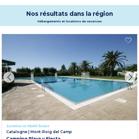
naturel grandiose. De nombreuses activités sportives et culturelles sont
proposées, été comme hiver. Réservez votre résidence à Prades pour profiter
d’un séjour dans un décor naturel et un village marqué par l’Histoire.
Nos résultats dans la région
Plus d'informations
Hébergements et locations de vacances
Location en Mobil homes
Catalogne
|
Mont-Roig del Camp
Camping Playa y Fiesta