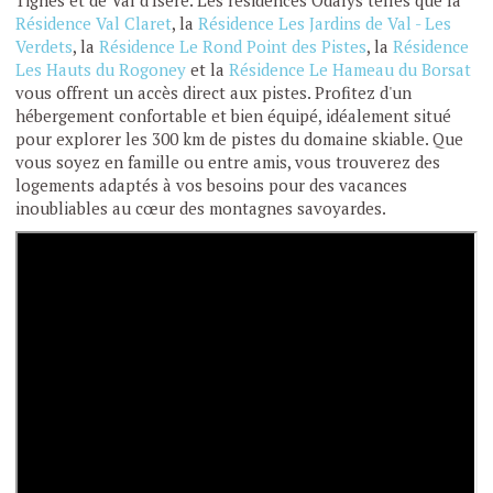
Tignes et de Val d'Isère. Les résidences Odalys telles que la
Résidence Val Claret
, la
Résidence Les Jardins de Val - Les
Verdets
, la
Résidence Le Rond Point des Pistes
, la
Résidence
Les Hauts du Rogoney
et la
Résidence Le Hameau du Borsat
vous offrent un accès direct aux pistes. Profitez d'un
hébergement confortable et bien équipé, idéalement situé
pour explorer les 300 km de pistes du domaine skiable. Que
vous soyez en famille ou entre amis, vous trouverez des
logements adaptés à vos besoins pour des vacances
inoubliables au cœur des montagnes savoyardes.