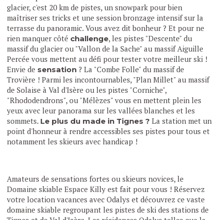
glacier, c'est 20 km de pistes, un snowpark pour bien
maîtriser ses tricks et une session bronzage intensif sur la
terrasse du panoramic. Vous avez dit bonheur ? Et pour ne
rien manquer côté
, les pistes "Descente" du
challenge
massif du glacier ou "Vallon de la Sache" au massif Aiguille
Percée vous mettent au défi pour tester votre meilleur ski !
Envie de
? La "Combe Folle" du massif de
sensation
Trovière ! Parmi les incontournables, "Plan Millet" au massif
de Solaise à Val d'Isère ou les pistes "Corniche",
"Rhododendrons", ou "Mélèzes" vous en mettent plein les
yeux avec leur panorama sur les vallées blanches et les
sommets.
La station met un
Le plus du made in Tignes ?
point d'honneur à rendre accessibles ses pistes pour tous et
notamment les skieurs avec handicap !
Amateurs de sensations fortes ou skieurs novices, le
Domaine skiable Espace Killy est fait pour vous ! Réservez
votre location vacances avec Odalys et découvrez ce vaste
domaine skiable regroupant les pistes de ski des stations de