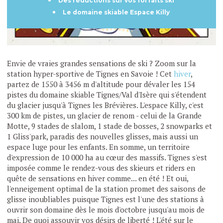
Des réductions sur vos forfaits ski
Le domaine skiable Espace Killy
Envie de vraies grandes sensations de ski ? Zoom sur la
station hyper-sportive de Tignes en Savoie ! Cet
hiver
,
partez de 1550 à 3456 m d'altitude pour dévaler les 154
pistes du domaine skiable Tignes/Val d'Isère qui s'étendent
du glacier jusqu'à Tignes les Brévières. L'espace Killy, c'est
300 km de pistes, un glacier de renom - celui de la Grande
Motte, 9 stades de slalom, 1 stade de bosses, 2 snowparks et
1 Gliss'park, paradis des nouvelles glisses, mais aussi un
espace luge pour les enfants. En somme, un territoire
d'expression de 10 000 ha au cœur des massifs. Tignes s'est
imposée comme le rendez-vous des skieurs et riders en
quête de sensations en hiver comme... en été ! Et oui,
l'enneigement optimal de la station promet des saisons de
glisse inoubliables puisque Tignes est l'une des stations à
ouvrir son domaine dès le mois d'octobre jusqu'au mois de
mai. De quoi assouvir vos désirs de liberté ! L'été sur le