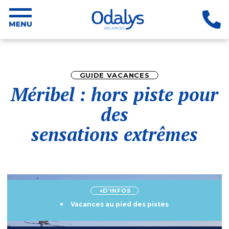
GUIDE VACANCES
Méribel : hors piste pour
des
sensations extrêmes
+D'INFOS
Vacances au pied des pistes