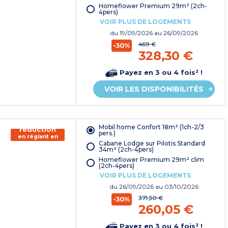
Homeflower Premium 29m² (2ch-
4pers)
VOIR PLUS DE LOGEMENTS
du
19/09/2026
au 26/09/2026
469 €
-30%
328,30 €
Payez en 3 ou 4 fois² !
VOIR LES DISPONIBILITÉS
150€ de
Mobil home Confort 18m² (1ch-2/3
réduction
pers.)
en réglant en
Cabane Lodge sur Pilotis Standard
chèque
34m² (2ch-4pers)
vacances*
Homeflower Premium 29m² clim
(2ch-4pers)
VOIR PLUS DE LOGEMENTS
du
26/09/2026
au 03/10/2026
371,50 €
-30%
260,05 €
Payez en 3 ou 4 fois² !