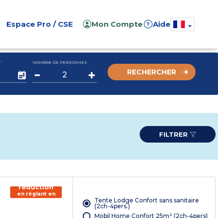
Espace Pro / CSE
Mon Compte
Aide
?
T
NOMBRE DE PERSONNES
RECHERCHER
FILTRER
150€ de
réduction
en réglant en
Tente Lodge Confort sans sanitaire
chèque
(2ch-4pers.)
vacances*
Mobil Home Confort 25m² (2ch-4pers)