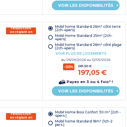
VOIR LES DISPONIBILITÉS
150€ de
Mobil home Standard 26m² côté terre
réduction
(2ch-4pers)
en réglant en
Mobil Home Standard 25m² (2ch-
chèque
4pers)
vacances*
Mobil home Standard 26m² côté plage
(2ch-4pers)
VOIR PLUS DE LOGEMENTS
du
05/09/2026
au 12/09/2026
281,50 €
-30%
197,05 €
Payez en 3 ou 4 fois² !
VOIR LES DISPONIBILITÉS
150€ de
Mobil Home Bois Confort 30 m² (2ch -
réduction
4pers.)
en réglant en
Mobil home Standard 18m² (1ch-2
chèque
pers.)
vacances*