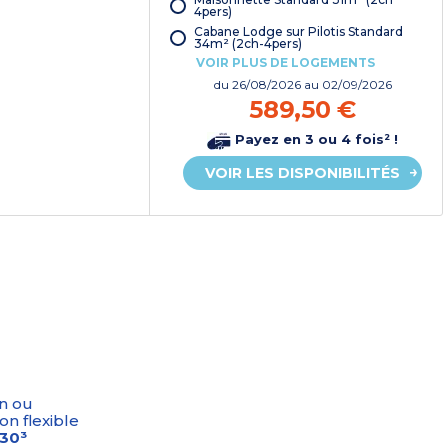
vacances*
4pers)
Cabane Lodge sur Pilotis Standard
34m² (2ch-4pers)
VOIR PLUS DE LOGEMENTS
du
26/08/2026
au 02/09/2026
589,50 €
Payez en 3 ou 4 fois² !
VOIR LES DISPONIBILITÉS
n ou
on flexible
-30³