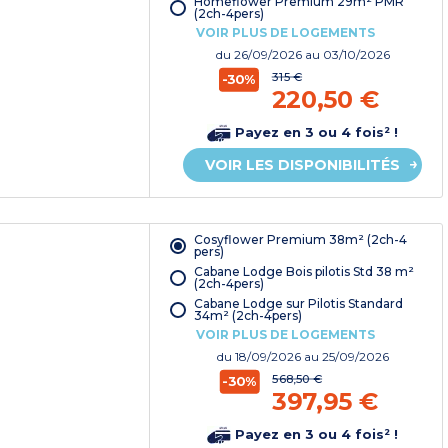
Homeflower Premium 29m² PMR
(2ch-4pers)
VOIR PLUS DE LOGEMENTS
du
26/09/2026
au 03/10/2026
315 €
-30%
220,50 €
Payez en 3 ou 4 fois² !
VOIR LES DISPONIBILITÉS
Cosyflower Premium 38m² (2ch-4
pers)
Cabane Lodge Bois pilotis Std 38 m²
(2ch-4pers)
Cabane Lodge sur Pilotis Standard
34m² (2ch-4pers)
VOIR PLUS DE LOGEMENTS
du
18/09/2026
au 25/09/2026
568,50 €
-30%
397,95 €
Payez en 3 ou 4 fois² !