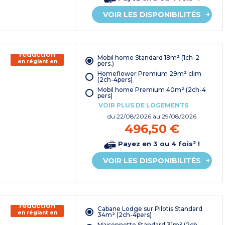
VOIR LES DISPONIBILITÉS
150€ de
réduction
Mobil home Standard 18m² (1ch-2
en réglant en
pers.)
chèque
Homeflower Premium 29m² clim
vacances*
(2ch-4pers)
Mobil home Premium 40m² (2ch-4
pers)
VOIR PLUS DE LOGEMENTS
du
22/08/2026
au 29/08/2026
496,50 €
Payez en 3 ou 4 fois² !
VOIR LES DISPONIBILITÉS
150€ de
réduction
Cabane Lodge sur Pilotis Standard
en réglant en
34m² (2ch-4pers)
chèque
Maisonnette Standard 31m² (2ch