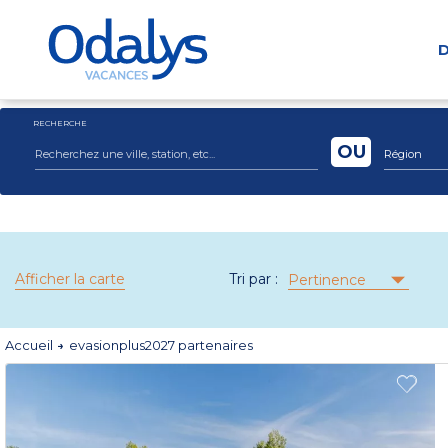
D
RECHERCHE
OU
Région
Afficher la carte
Tri par :
Pertinence
Accueil
evasionplus2027 partenaires