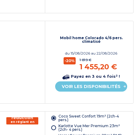
Mobil home Colorado 4/6 pers.
climatisé
du
15/08/2026
au 22/08/2026
1 819 €
-20%
1 455,20 €
Payez en 3 ou 4 fois² !
VOIR LES DISPONIBILITÉS
150€ de
Coco Sweet Confort 19m² (2ch-4
réduction
pers.)
en réglant en
Karlotte Vue Mer Premium 23m²
chèque
(2ch- 4 pers.)
vacances*