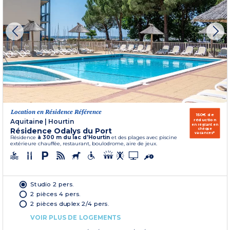
Location en Résidence Référence
150€ de
réduction
Aquitaine
|
Hourtin
en réglant en
Résidence Odalys du Port
chèque
vacances*
Résidence
à 300 m du lac d'Hourtin
et des plages avec piscine
extérieure chauffée, restaurant, boulodrome, aire de jeux.
Studio 2 pers.
2 pièces 4 pers.
2 pièces duplex 2/4 pers.
VOIR PLUS DE LOGEMENTS