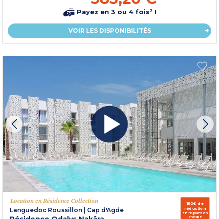
Payez en 3 ou 4 fois² !
VOIR LES DISPONIBILITÉS
Location en Résidence Collection
150€ de
réduction
Languedoc Roussillon
|
Cap d'Agde
en réglant en
chèque