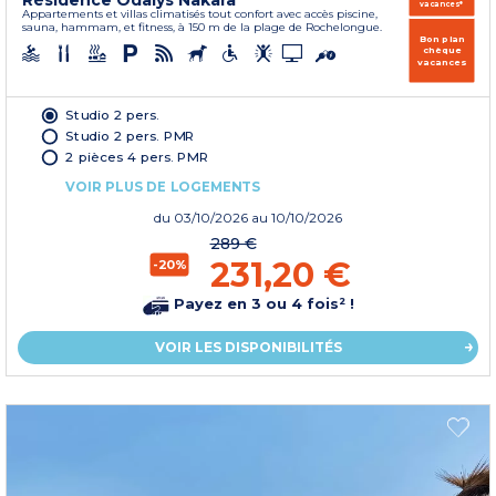
Résidence Odalys Nakâra
vacances*
Appartements et villas climatisés tout confort avec accès piscine,
sauna, hammam, et fitness, à 150 m de la plage de Rochelongue.
Bon plan
chèque
vacances
Studio 2 pers.
Studio 2 pers. PMR
2 pièces 4 pers. PMR
VOIR PLUS DE LOGEMENTS
du
03/10/2026
au 10/10/2026
289 €
231,20 €
-20%
Payez en 3 ou 4 fois² !
VOIR LES DISPONIBILITÉS