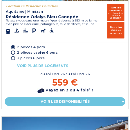
Location en Résidence Collection
150€ de
réduction
Aquitaine
|
Mimizan
en réglant en
Résidence Odalys Bleu Canopée
chèque
vacances*
Relaxez-vous dans une magnifique résidence à 650 m de la mer
avec piscine extérieure, pataugeoire, salle de fitness, et sauna.
Bon plan
chèque
vacances
2 pièces 4 pers.
2 pièces cabine 6 pers.
3 pièces 6 pers.
VOIR PLUS DE LOGEMENTS
du
12/09/2026
au 19/09/2026
559 €
Payez en 3 ou 4 fois² !
VOIR LES DISPONIBILITÉS