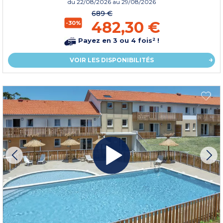
du
22/08/2026
au 29/08/2026
689 €
482,30 €
-30%
Payez en 3 ou 4 fois² !
VOIR LES DISPONIBILITÉS