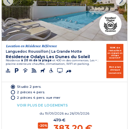
Location en Résidence Référence
150€ de
réduction
Languedoc Roussillon
|
La Grande Motte
en réglant en
Résidence Odalys Les Dunes du Soleil
chèque
vacances*
Résidence
à 20 m de la plage
et 400 m des commerces. Les + :
piscine extérieure chauffée, climatisation, WIFI et parking.
Bon plan
chèque
vacances
Studio 2 pers.
2 pièces 4 pers.
2 pièces 4 pers. vue mer
VOIR PLUS DE LOGEMENTS
du
19/09/2026
au 26/09/2026
479 €
383,20 €
-20%