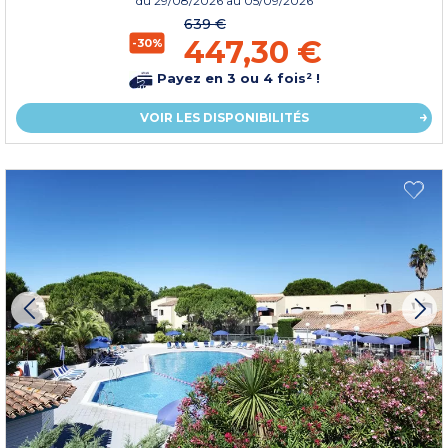
du
29/08/2026
au 05/09/2026
639 €
447,30 €
-30%
Payez en 3 ou 4 fois² !
VOIR LES DISPONIBILITÉS