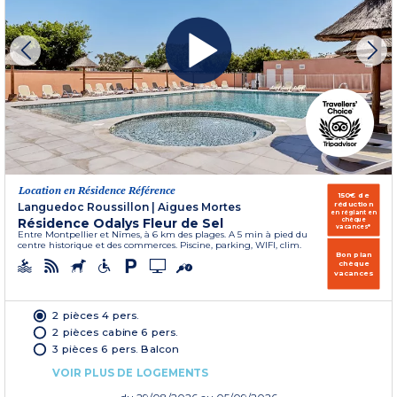
Location en Résidence Référence
150€ de
réduction
Languedoc Roussillon
|
Aigues Mortes
en réglant en
Résidence Odalys Fleur de Sel
chèque
vacances*
Entre Montpellier et Nîmes, à 6 km des plages. A 5 min à pied du
centre historique et des commerces. Piscine, parking, WIFI, clim.
Bon plan
chèque
vacances
2 pièces 4 pers.
2 pièces cabine 6 pers.
3 pièces 6 pers. Balcon
VOIR PLUS DE LOGEMENTS