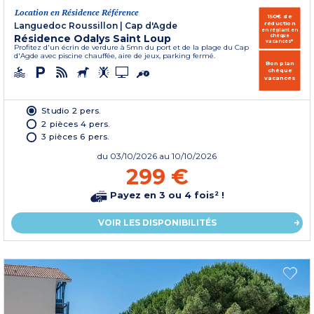
Location en Résidence Référence
150€ de
réduction
Languedoc Roussillon
|
Cap d'Agde
en réglant en
Résidence Odalys Saint Loup
chèque
vacances*
Profitez d'un écrin de verdure à 5mn du port et de la plage du Cap
d'Agde avec piscine chauffée, aire de jeux, parking fermé.
Bon plan
chèque
vacances
Studio 2 pers.
2 pièces 4 pers.
3 pièces 6 pers.
du
03/10/2026
au 10/10/2026
299 €
Payez en 3 ou 4 fois² !
VOIR LES DISPONIBILITÉS