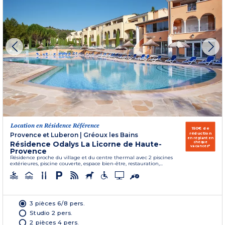
Location en Résidence Référence
150€ de
réduction
Provence et Luberon
|
Gréoux les Bains
en réglant en
Résidence Odalys La Licorne de Haute-
chèque
vacances*
Provence
Résidence proche du village et du centre thermal avec 2 piscines
extérieures, piscine couverte, espace bien-être, restauration,...
3 pièces 6/8 pers.
Studio 2 pers.
2 pièces 4 pers.