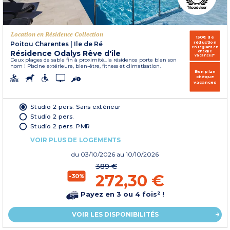
Location en Résidence Collection
150€ de
réduction
Poitou Charentes
|
Ile de Ré
en réglant en
Résidence Odalys Rêve d'île
chèque
vacances*
Deux plages de sable fin à proximité...la résidence porte bien son
nom ! Piscine extérieure, bien-être, fitness et climatisation.
Bon plan
chèque
vacances
Studio 2 pers. Sans extérieur
Studio 2 pers.
Studio 2 pers. PMR
VOIR PLUS DE LOGEMENTS
du
03/10/2026
au 10/10/2026
389 €
272,30 €
-30%
Payez en 3 ou 4 fois² !
VOIR LES DISPONIBILITÉS