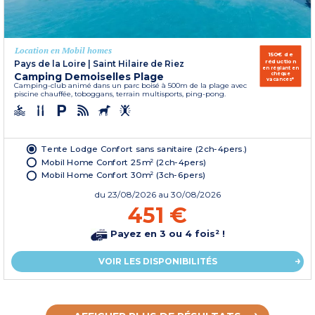
Location en Mobil homes
150€ de
réduction
Pays de la Loire
|
Saint Hilaire de Riez
en réglant en
Camping Demoiselles Plage
chèque
vacances*
Camping-club animé dans un parc boisé à 500m de la plage avec
piscine chauffée, toboggans, terrain multisports, ping-pong.
Tente Lodge Confort sans sanitaire (2ch-4pers.)
Mobil Home Confort 25m² (2ch-4pers)
Mobil Home Confort 30m² (3ch-6pers)
du
23/08/2026
au 30/08/2026
451 €
Payez en 3 ou 4 fois² !
VOIR LES DISPONIBILITÉS