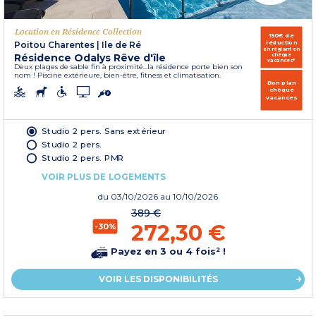
Location en Résidence Collection
150€ de
réduction
Poitou Charentes
|
Ile de Ré
en réglant en
Résidence Odalys Rêve d'île
chèque
vacances*
Deux plages de sable fin à proximité...la résidence porte bien son
nom ! Piscine extérieure, bien-être, fitness et climatisation.
Bon plan
chèque
vacances
Studio 2 pers. Sans extérieur
Studio 2 pers.
Studio 2 pers. PMR
VOIR PLUS DE LOGEMENTS
du
03/10/2026
au 10/10/2026
389 €
272,30 €
-30%
Payez en 3 ou 4 fois² !
VOIR LES DISPONIBILITÉS