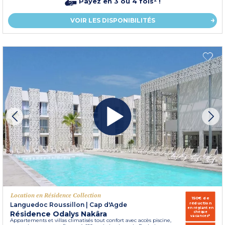
Payez en 3 ou 4 fois² !
VOIR LES DISPONIBILITÉS
Location en Résidence Collection
150€ de
réduction
Languedoc Roussillon
|
Cap d'Agde
en réglant en
Résidence Odalys Nakâra
chèque
vacances*
Appartements et villas climatisés tout confort avec accès piscine,