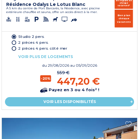
en réglant en
Résidence Odalys Le Lotus Blanc
chèque
vacances*
À 5 km du centre de Port Barcarès, la Résidence, avec piscine
extérieure chauffée et sauna, offre un accès direct à la mer.
Bon plan
chèque
vacances
Studio 2 pers.
2 pièces 4 pers.
2 pièces 4 pers. côté mer
VOIR PLUS DE LOGEMENTS
du
29/08/2026
au 05/09/2026
559 €
447,20 €
-20%
Payez en 3 ou 4 fois² !
VOIR LES DISPONIBILITÉS