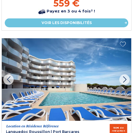
559 €
Payez en 3 ou 4 fois² !
VOIR LES DISPONIBILITÉS
Location en Résidence Référence
150€ de
réduction
Languedoc Roussillon
|
Port Barcares