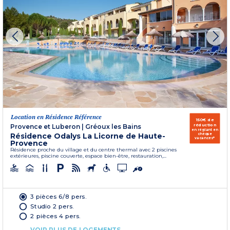
Location en Résidence Référence
150€ de
réduction
Provence et Luberon
|
Gréoux les Bains
en réglant en
Résidence Odalys La Licorne de Haute-
chèque
vacances*
Provence
Résidence proche du village et du centre thermal avec 2 piscines
extérieures, piscine couverte, espace bien-être, restauration,...
3 pièces 6/8 pers.
Studio 2 pers.
2 pièces 4 pers.
VOIR PLUS DE LOGEMENTS