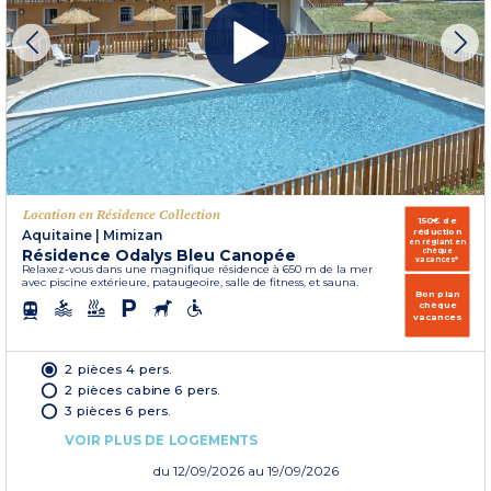
Location en Résidence Collection
150€ de
réduction
Aquitaine
|
Mimizan
en réglant en
Résidence Odalys Bleu Canopée
chèque
vacances*
Relaxez-vous dans une magnifique résidence à 650 m de la mer
avec piscine extérieure, pataugeoire, salle de fitness, et sauna.
Bon plan
chèque
vacances
2 pièces 4 pers.
2 pièces cabine 6 pers.
3 pièces 6 pers.
VOIR PLUS DE LOGEMENTS
du
12/09/2026
au 19/09/2026