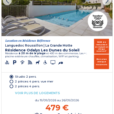
Location en Résidence Référence
150€ de
réduction
Languedoc Roussillon
|
La Grande Motte
en réglant en
Résidence Odalys Les Dunes du Soleil
chèque
vacances*
Résidence
à 20 m de la plage
et 400 m des commerces. Les + :
piscine extérieure chauffée, climatisation, WIFI et parking.
Bon plan
chèque
vacances
Studio 2 pers.
2 pièces 4 pers. vue mer
2 pièces 4 pers.
VOIR PLUS DE LOGEMENTS
du
19/09/2026
au 26/09/2026
479 €