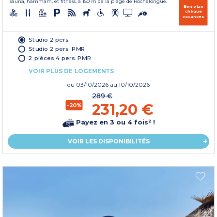
sauna, hammam, et fitness, à 150 m de la plage de Rochelongue.
Bon plan
chèque
vacances
Studio 2 pers.
Studio 2 pers. PMR
2 pièces 4 pers. PMR
VOIR PLUS DE LOGEMENTS
du
03/10/2026
au 10/10/2026
289 €
231,20 €
-20%
Payez en 3 ou 4 fois² !
VOIR LES DISPONIBILITÉS