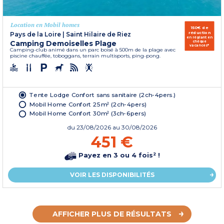
Location en Mobil homes
150€ de
réduction
Pays de la Loire
|
Saint Hilaire de Riez
en réglant en
Camping Demoiselles Plage
chèque
vacances*
Camping-club animé dans un parc boisé à 500m de la plage avec
piscine chauffée, toboggans, terrain multisports, ping-pong.
Tente Lodge Confort sans sanitaire (2ch-4pers.)
Mobil Home Confort 25m² (2ch-4pers)
Mobil Home Confort 30m² (3ch-6pers)
du
23/08/2026
au 30/08/2026
451 €
Payez en 3 ou 4 fois² !
VOIR LES DISPONIBILITÉS
AFFICHER PLUS DE RÉSULTATS