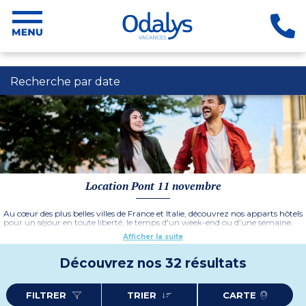
Recherche par date
Location Pont 11 novembre
Au cœur des plus belles villes de France et Italie, découvrez nos apparts hôtels
pour un séjour en toute liberté, le temps d'un week-end ou d’une semaine,
en formule résidentielle ou hôtelière.
Afficher la suite
Envie d’une petite pause urbaine ou de visiter une nouvelle ville ? Choisissez
une location en centre ville en séjournant parmi les apparts hôtels Odalys
Découvrez nos 32 résultats
situés aux quatre coins de la France ou en région toscane en Italie. Il n’y aura
pas de meilleure option pour plonger au cœur de la vie locale en réservant
votre location d’appartement avec en bonus les prestations et services d’un
hôtel.
FILTRER
TRIER
CARTE