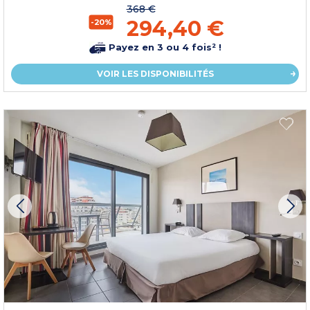
368 €
294,40 €
-20%
Payez en 3 ou 4 fois² !
VOIR LES DISPONIBILITÉS