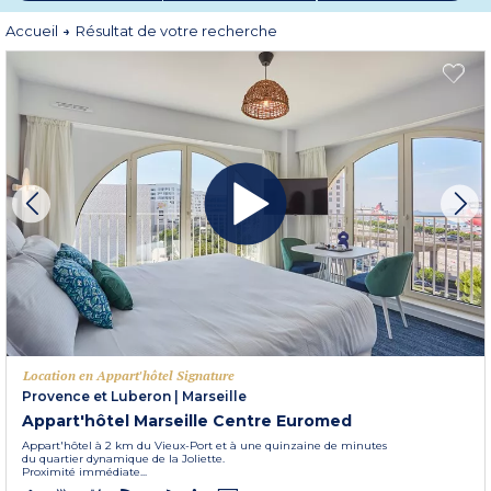
Découvrez toutes nos destinations en centre ville dans les régions d’Alsace,
Aquitaine, Bourgogne et Ain, Bretagne, Centre – Limousin – Auvergne, Côte
Accueil
Résultat de votre recherche
d’Azur, Languedoc Roussillon, du pays Lyonnais, Nord Picardie, Poitou
Charentes, Provence et Lubéron, Pyrénées ou en région Sud-Ouest.
Location en Appart'hôtel Signature
Provence et Luberon
|
Marseille
Appart'hôtel Marseille Centre Euromed
Appart'hôtel à 2 km du Vieux-Port et à une quinzaine de minutes
du quartier dynamique de la Joliette.
Proximité immédiate...