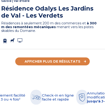
Savoie
|
Val d'Isère
Résidence Odalys Les Jardins
de Val - Les Verdets
Résidences à seulement 200 m des commerces et
à 300
m des remontées mécaniques
menant vers les pistes
skiables du Domaine.
AFFICHER PLUS DE RÉSULTATS
Annulatio
iement facilité
Check-in en ligne
modificati
 3 ou 4 fois²
facile et rapide
jusqu'à J