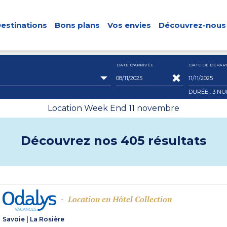
estinations
Bons plans
Vos envies
Découvrez-nous
DATE D'ARRIVÉE
DATE DE DÉPAR
DURÉE : 3
NU
Location Week End 11 novembre
Découvrez nos 405 résultats
Location en Hôtel Collection
-
Savoie
|
La Rosière