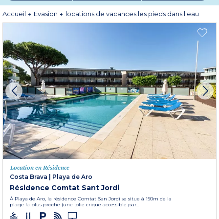
domaines résidentiels de plein air vous invitent à vous relaxer et à profiter
d'un accès rapide à la baignade.
Accueil
Evasion
locations de vacances les pieds dans l'eau
*
pieds dans l'eau : à moins de 300 m des plages
Location en Résidence
Costa Brava
|
Playa de Aro
Résidence Comtat Sant Jordi
À Playa de Aro, la résidence Comtat San Jordí se situe à 150m de la
plage la plus proche (une jolie crique accessible par...