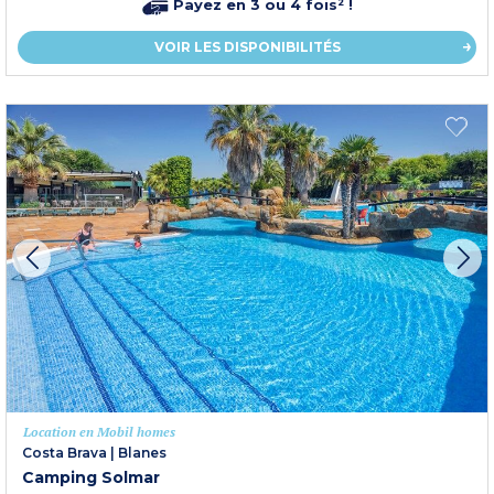
Payez en 3 ou 4 fois² !
VOIR LES DISPONIBILITÉS
Location en Mobil homes
Costa Brava
|
Blanes
Camping Solmar