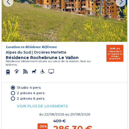
Location en Résidence Référence
150€ de
réduction
Alpes du Sud
|
Orcières Merlette
en réglant en
Résidence Rochebrune Le Vallon
chèque
vacances*
Résidence idéalement située au cœur de la station, face au
télémix.
Studio 4 pers.
2 pièces 4 pers.
2 pièces 6 pers.
VOIR PLUS DE LOGEMENTS
du
22/08/2026
au 29/08/2026
409 €
-30%