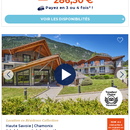
286,30 €
Payez en 3 ou 4 fois² !
VOIR LES DISPONIBILITÉS
Location en Résidence Collection
150€ de
réduction
Haute Savoie
|
Chamonix
en réglant en
chèque