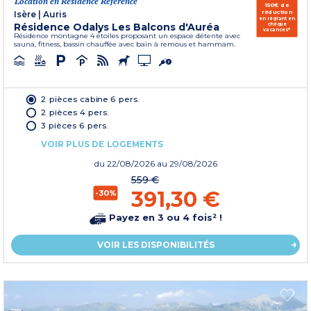
Location en Résidence Référence
150€ de
réduction
Isère
|
Auris
en réglant en
Résidence Odalys Les Balcons d'Auréa
chèque
vacances*
Résidence montagne 4 étoiles proposant un espace détente avec
sauna, fitness, bassin chauffée avec bain à remous et hammam.
2 pièces cabine 6 pers.
2 pièces 4 pers.
3 pièces 6 pers.
VOIR PLUS DE LOGEMENTS
du
22/08/2026
au 29/08/2026
559 €
391,30 €
-30%
Payez en 3 ou 4 fois² !
VOIR LES DISPONIBILITÉS