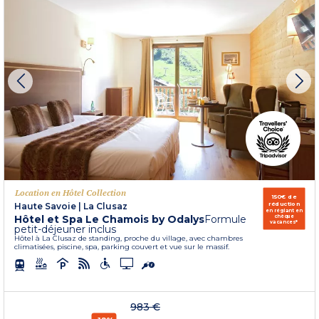
Location en Hôtel Collection
150€ de
réduction
Haute Savoie
|
La Clusaz
en réglant en
Hôtel et Spa Le Chamois by Odalys
Formule
chèque
vacances*
petit-déjeuner inclus
Hôtel à La Clusaz de standing, proche du village, avec chambres
climatisées, piscine, spa, parking couvert et vue sur le massif.
983 €