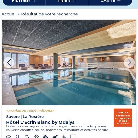
FILTRER
TRIER
CARTE
Accueil
Résultat de votre recherche
Location en Hôtel Collection
150€ de
réduction
Savoie
|
La Rosière
en réglant en
Hôtel L'Ecrin Blanc by Odalys
chèque
vacances*
Optez pour un séjour hôtel haut de gamme en altitude : piscine
couverte chauffée, sauna, hammam, restaurant et activités nature.