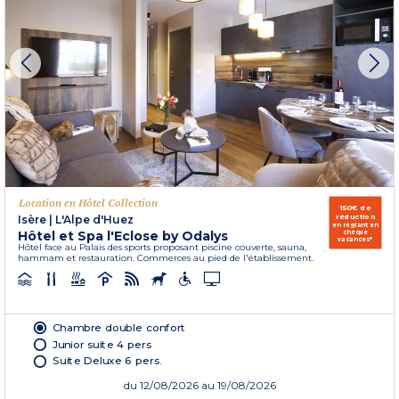
Location en Hôtel Collection
150€ de
réduction
Isère
|
L'Alpe d'Huez
en réglant en
Hôtel et Spa l'Eclose by Odalys
chèque
vacances*
Hôtel face au Palais des sports proposant piscine couverte, sauna,
hammam et restauration. Commerces au pied de l'établissement.
Chambre double confort
Junior suite 4 pers
Suite Deluxe 6 pers.
du
12/08/2026
au 19/08/2026