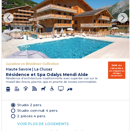
Location en Résidence Collection
150€ de
réduction
Haute Savoie
|
La Clusaz
en réglant en
Résidence et Spa Odalys Mendi Alde
chèque
vacances*
Résidence d'architecture traditionnelle avec superbe vue sur le
massif des Aravis, piscine, spa et proche de toutes commodités.
Studio 2 pers.
Studio coin nuit 4 pers.
2 pièces 4 pers.
VOIR PLUS DE LOGEMENTS