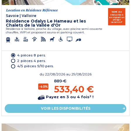
Location en Résidence Référence
150€ de
réduction
Savoie
|
Valloire
en réglant en
Résidence Odalys Le Hameau et les
chèque
vacances*
Chalets de la Vallée d'Or
Résidence à Valloire, proche du village, avec piscine semi-couverte
chauffée, WIFI et proposant sauna et parking couvert.
4 pièces 8 pers.
2 pièces 4 pers.
4/5 pièces 9/10 pers.
du
22/08/2026
au 29/08/2026
889 €
533,40 €
-40%
Payez en 3 ou 4 fois² !
VOIR LES DISPONIBILITÉS