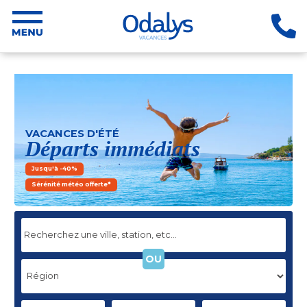
VACANCES D'ÉTÉ
Départs immédiats
Jusqu'à -40%
Sérénité météo offerte*
OU
DATE D'ARRIVÉE
DATE DE DÉPART