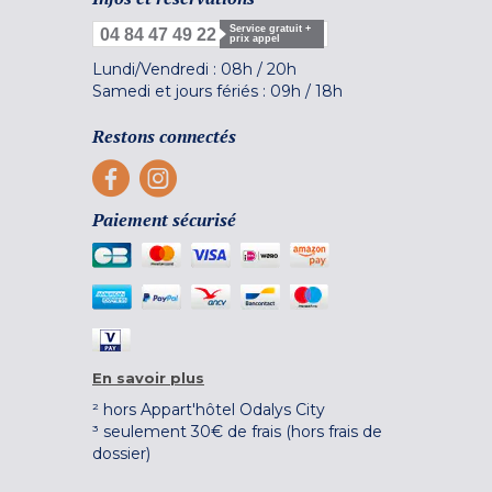
Service gratuit +
04 84 47 49 22
prix appel
Lundi/Vendredi :
08h
/
20h
Samedi et jours fériés :
09h
/
18h
Restons connectés
Paiement sécurisé
En savoir plus
² hors Appart'hôtel Odalys City
³ seulement 30€ de frais (hors frais de
dossier)