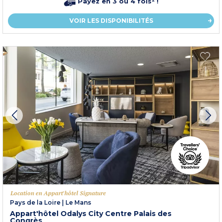
Payez en 3 ou 4 fois² !
VOIR LES DISPONIBILITÉS
Location en Appart'hôtel Signature
Pays de la Loire
|
Le Mans
Appart'hôtel Odalys City Centre Palais des
Congrès