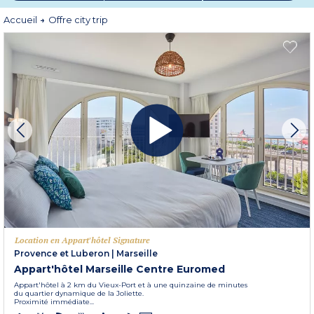
*Offre non rétroactive valable du 1er juin au 6 septembre 2026 inclus, pour
Accueil
Offre city trip
des séjours du 6 juillet au 6 septembre 2026 inclus. Toutes durées. Sur une
liste de destinations et un stock dédié à l’opération.
Location en Appart'hôtel Signature
Provence et Luberon
|
Marseille
Appart'hôtel Marseille Centre Euromed
Appart'hôtel à 2 km du Vieux-Port et à une quinzaine de minutes
du quartier dynamique de la Joliette.
Proximité immédiate...