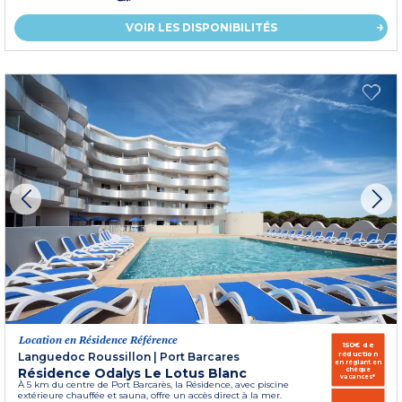
VOIR LES DISPONIBILITÉS
Location en Résidence Référence
150€ de
réduction
Languedoc Roussillon
|
Port Barcares
en réglant en
Résidence Odalys Le Lotus Blanc
chèque
vacances*
À 5 km du centre de Port Barcarès, la Résidence, avec piscine
extérieure chauffée et sauna, offre un accès direct à la mer.