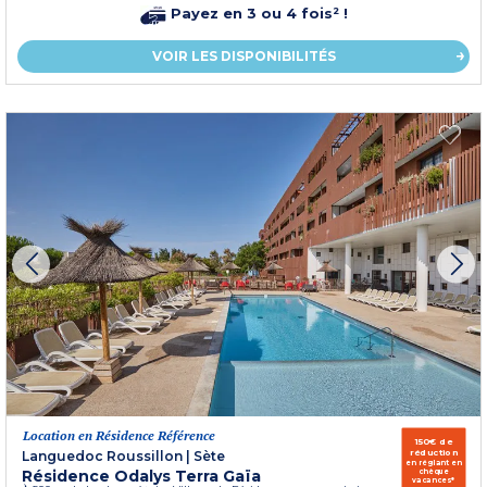
Payez en 3 ou 4 fois² !
VOIR LES DISPONIBILITÉS
Location en Résidence Référence
150€ de
réduction
Languedoc Roussillon
|
Sète
en réglant en
Résidence Odalys Terra Gaïa
chèque
vacances*