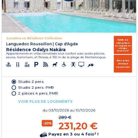
Location en Résidence Collection
150€ de
réduction
Languedoc Roussillon
|
Cap d'Agde
en réglant en
Résidence Odalys Nakâra
chèque
vacances*
Appartements et villas climatisés tout confort avec accès piscine,
sauna, hammam, et fitness, à 150 m de la plage de Rochelongue.
Bon plan
chèque
vacances
Studio 2 pers.
Studio 2 pers. PMR
2 pièces 4 pers. PMR
VOIR PLUS DE LOGEMENTS
du
03/10/2026
au 10/10/2026
289 €
231,20 €
-20%
Payez en 3 ou 4 fois² !