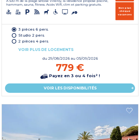
À 500 m de la plage sètoise Villeroy, la Résidence propose piscine,
hammam, sauna, fitness. Accès Wifi, clim et parking gratuits.
Bon plan
chèque
vacances
3 pièces 6 pers.
Studio 2 pers.
2 pièces 4 pers.
VOIR PLUS DE LOGEMENTS
du
29/08/2026
au 05/09/2026
779 €
Payez en 3 ou 4 fois² !
VOIR LES DISPONIBILITÉS