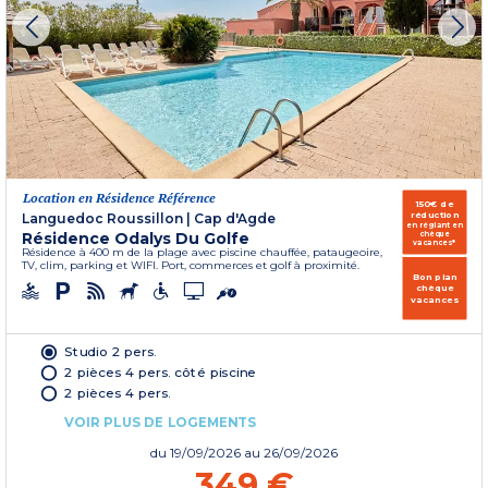
Location en Résidence Référence
150€ de
réduction
Languedoc Roussillon
|
Cap d'Agde
en réglant en
Résidence Odalys Du Golfe
chèque
vacances*
Résidence à 400 m de la plage avec piscine chauffée, pataugeoire,
TV, clim, parking et WIFI. Port, commerces et golf à proximité.
Bon plan
chèque
vacances
Studio 2 pers.
2 pièces 4 pers. côté piscine
2 pièces 4 pers.
VOIR PLUS DE LOGEMENTS
du
19/09/2026
au 26/09/2026
349 €