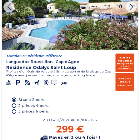
Location en Résidence Référence
150€ de
réduction
Languedoc Roussillon
|
Cap d'Agde
en réglant en
Résidence Odalys Saint Loup
chèque
vacances*
Profitez d'un écrin de verdure à 5mn du port et de la plage du Cap
d'Agde avec piscine chauffée, aire de jeux, parking fermé.
Bon plan
chèque
vacances
Studio 2 pers.
2 pièces 4 pers.
3 pièces 6 pers.
du
03/10/2026
au 10/10/2026
299 €
Payez en 3 ou 4 fois² !