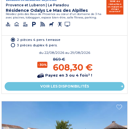
150€ de
réduction
Provence et Luberon
|
Le Paradou
en réglant en
Résidence Odalys Le Mas des Alpilles
chèque
vacances*
Résidez près des Baux de Provence au cœur d'un domaine de 3 ha
avec piscines, toboggan, espace bien-être, salle fitness, parking.
2 pièces 4 pers. terrasse
3 pièces duplex 6 pers.
du
22/08/2026
au 29/08/2026
869 €
608,30 €
-30%
Payez en 3 ou 4 fois² !
VOIR LES DISPONIBILITÉS