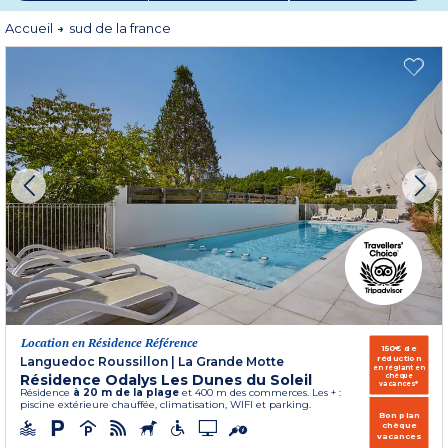
de bien-être en Provence, en Camargue et explorez le Luberon avec ses
charmants villages typiques du Sud. Évasion garantie
Accueil
sud de la france
Location en Résidence Référence
150€ de
réduction
Languedoc Roussillon
|
La Grande Motte
en réglant en
Résidence Odalys Les Dunes du Soleil
chèque
vacances*
Résidence
à 20 m de la plage
et 400 m des commerces. Les + :
piscine extérieure chauffée, climatisation, WIFI et parking.
Bon plan
chèque
vacances