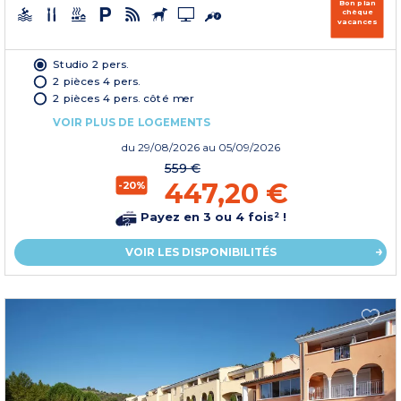
Bon plan
chèque
vacances
Studio 2 pers.
2 pièces 4 pers.
2 pièces 4 pers. côté mer
VOIR PLUS DE LOGEMENTS
du
29/08/2026
au 05/09/2026
559 €
447,20 €
-20%
Payez en 3 ou 4 fois² !
VOIR LES DISPONIBILITÉS