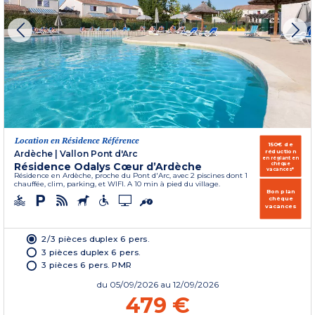
Location en Résidence Référence
150€ de
réduction
Ardèche
|
Vallon Pont d'Arc
en réglant en
Résidence Odalys Cœur d’Ardèche
chèque
vacances*
Résidence en Ardèche, proche du Pont d'Arc, avec 2 piscines dont 1
chauffée, clim, parking, et WIFI. A 10 min à pied du village.
Bon plan
chèque
vacances
2/3 pièces duplex 6 pers.
3 pièces duplex 6 pers.
3 pièces 6 pers. PMR
du
05/09/2026
au 12/09/2026
479 €