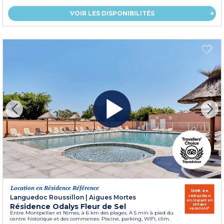
VOIR LES DISPONIBILITÉS
Location en Résidence Référence
150€ de
réduction
Languedoc Roussillon
|
Aigues Mortes
en réglant en
Résidence Odalys Fleur de Sel
chèque
vacances*
Entre Montpellier et Nîmes, à 6 km des plages. A 5 min à pied du
centre historique et des commerces. Piscine, parking, WIFI, clim.