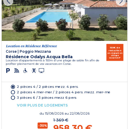
Location en Résidence Référence
150€ de
réduction
Corse
|
Poggio Mezzana
en réglant en
Résidence Odalys Acqua Bella
chèque
vacances*
Location d’appartements à 150m d'une plage de sable fin afin de
profiter pleinement de vos vacances en Corse.
2 pièces 4 / 2 pièces mezz. 4 pers.
2 pièces 4 mer-mer / 2 pièces 4 pers. mezz. mer-me
3 pièces 6 / 3 pièces mezz 6 pers
VOIR PLUS DE LOGEMENTS
du
15/08/2026
au 22/08/2026
1 369 €
958,30 €
-30%