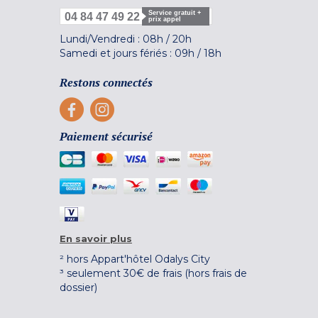
Service gratuit +
04 84 47 49 22
prix appel
Lundi/Vendredi :
08h
/
20h
Samedi et jours fériés :
09h
/
18h
Restons connectés
Paiement sécurisé
En savoir plus
² hors Appart'hôtel Odalys City
³ seulement 30€ de frais (hors frais de
dossier)