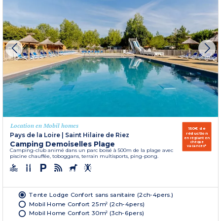
Location en Mobil homes
150€ de
réduction
Pays de la Loire
|
Saint Hilaire de Riez
en réglant en
Camping Demoiselles Plage
chèque
vacances*
Camping-club animé dans un parc boisé à 500m de la plage avec
piscine chauffée, toboggans, terrain multisports, ping-pong.
Tente Lodge Confort sans sanitaire (2ch-4pers.)
Mobil Home Confort 25m² (2ch-4pers)
Mobil Home Confort 30m² (3ch-6pers)