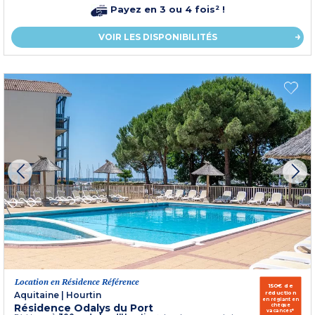
Payez en 3 ou 4 fois² !
VOIR LES DISPONIBILITÉS
Location en Résidence Référence
150€ de
réduction
Aquitaine
|
Hourtin
en réglant en
Résidence Odalys du Port
chèque
vacances*