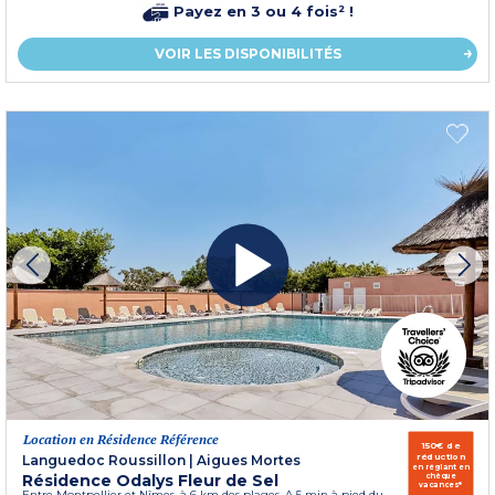
Payez en 3 ou 4 fois² !
VOIR LES DISPONIBILITÉS
Location en Résidence Référence
150€ de
réduction
Languedoc Roussillon
|
Aigues Mortes
en réglant en
Résidence Odalys Fleur de Sel
chèque
vacances*
Entre Montpellier et Nîmes, à 6 km des plages. A 5 min à pied du