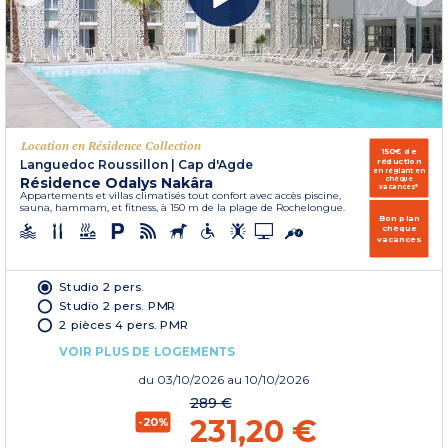
Location en Résidence Collection
150€ de
réduction
Languedoc Roussillon
|
Cap d'Agde
en réglant en
Résidence Odalys Nakâra
chèque
vacances*
Appartements et villas climatisés tout confort avec accès piscine,
sauna, hammam, et fitness, à 150 m de la plage de Rochelongue.
Bon plan
chèque
vacances
Studio 2 pers.
Studio 2 pers. PMR
2 pièces 4 pers. PMR
VOIR PLUS DE LOGEMENTS
du
03/10/2026
au 10/10/2026
289 €
231,20 €
-20%