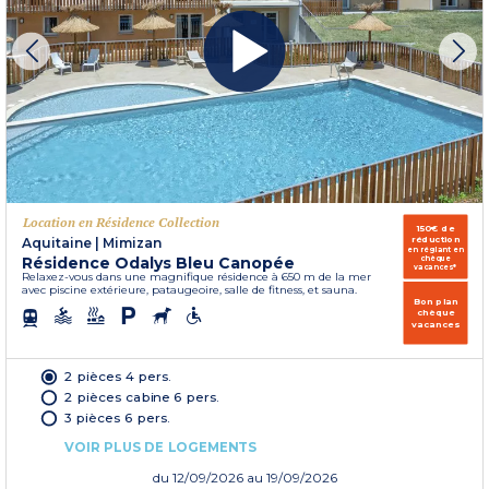
Location en Résidence Collection
150€ de
réduction
Aquitaine
|
Mimizan
en réglant en
Résidence Odalys Bleu Canopée
chèque
vacances*
Relaxez-vous dans une magnifique résidence à 650 m de la mer
avec piscine extérieure, pataugeoire, salle de fitness, et sauna.
Bon plan
chèque
vacances
2 pièces 4 pers.
2 pièces cabine 6 pers.
3 pièces 6 pers.
VOIR PLUS DE LOGEMENTS
du
12/09/2026
au 19/09/2026