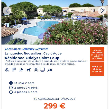
Location en Résidence Référence
150€ de
réduction
Languedoc Roussillon
|
Cap d'Agde
en réglant en
Résidence Odalys Saint Loup
chèque
vacances*
Profitez d'un écrin de verdure à 5mn du port et de la plage du Cap
d'Agde avec piscine chauffée, aire de jeux, parking fermé.
Bon plan
chèque
vacances
Studio 2 pers.
2 pièces 4 pers.
3 pièces 6 pers.
du
03/10/2026
au 10/10/2026
299 €