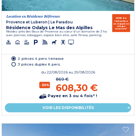
Location en Résidence Référence
150€ de
réduction
Provence et Luberon
|
Le Paradou
en réglant en
Résidence Odalys Le Mas des Alpilles
chèque
vacances*
Résidez près des Baux de Provence au cœur d'un domaine de 3 ha
avec piscines, toboggan, espace bien-être, salle fitness, parking.
2 pièces 4 pers. terrasse
3 pièces duplex 6 pers.
du
22/08/2026
au 29/08/2026
869 €
608,30 €
-30%
Payez en 3 ou 4 fois² !
VOIR LES DISPONIBILITÉS