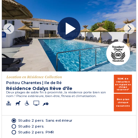
Location en Résidence Collection
150€ de
réduction
Poitou Charentes
|
Ile de Ré
en réglant en
Résidence Odalys Rêve d'île
chèque
vacances*
Deux plages de sable fin à proximité...la résidence porte bien son
nom ! Piscine extérieure, bien-être, fitness et climatisation.
Bon plan
chèque
vacances
Studio 2 pers. Sans extérieur
Studio 2 pers.
Studio 2 pers. PMR