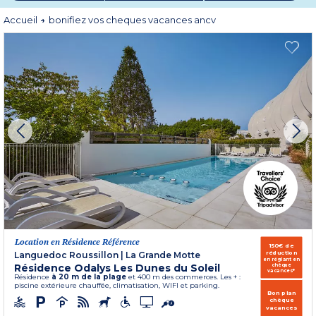
dématérialisés — vous ouvrent droit à 150€ de remise* avec le
code
ANCV150
Voilà une excellente raison d’arrêter d’hésiter.
Accueil
bonifiez vos cheques vacances ancv
* Offre non rétroactive, valable du 20/05 au 24/10 inclus pour des séjours
d’un montant de 1000€ du 04/04/26 au 31/10/2026 (mer/campagne) et du
02/05/26 au 31/10/26 (montagne). Remise de 150€ avec le code ANCV pour
tout paiement en chèques vacances ou e-chèques vacances. Cumulable avec
les offres en cours - non cumulable avec la remise partenaire. Sur une liste de
destinations et un stock dédié à l’opération.
Location en Résidence Référence
150€ de
réduction
Languedoc Roussillon
|
La Grande Motte
en réglant en
Résidence Odalys Les Dunes du Soleil
chèque
vacances*
Résidence
à 20 m de la plage
et 400 m des commerces. Les + :
piscine extérieure chauffée, climatisation, WIFI et parking.
Bon plan
chèque
vacances