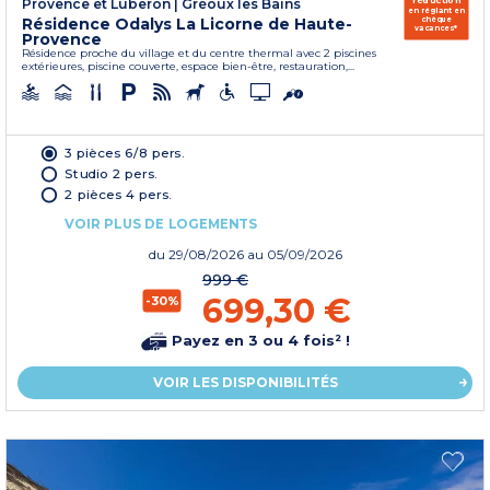
réduction
Provence et Luberon
|
Gréoux les Bains
en réglant en
Résidence Odalys La Licorne de Haute-
chèque
vacances*
Provence
Résidence proche du village et du centre thermal avec 2 piscines
extérieures, piscine couverte, espace bien-être, restauration,...
3 pièces 6/8 pers.
Studio 2 pers.
2 pièces 4 pers.
VOIR PLUS DE LOGEMENTS
du
29/08/2026
au 05/09/2026
999 €
699,30 €
-30%
Payez en 3 ou 4 fois² !
VOIR LES DISPONIBILITÉS