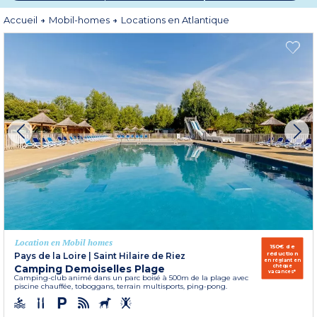
atlantique française.
Accueil
Mobil-homes
Locations en Atlantique
Location en Mobil homes
150€ de
réduction
Pays de la Loire
|
Saint Hilaire de Riez
en réglant en
Camping Demoiselles Plage
chèque
vacances*
Camping-club animé dans un parc boisé à 500m de la plage avec
piscine chauffée, toboggans, terrain multisports, ping-pong.