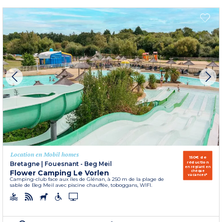
Location en Mobil homes
150€ de
réduction
Bretagne
|
Fouesnant - Beg Meil
en réglant en
Flower Camping Le Vorlen
chèque
vacances*
Camping-club face aux îles de Glénan, à 250 m de la plage de
sable de Beg Meil avec piscine chauffée, toboggans, WIFI.