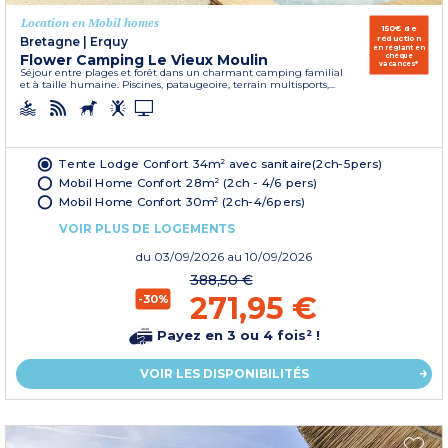
Location en Mobil homes
150€ de
réduction
Bretagne
|
Erquy
en réglant en
Flower Camping Le Vieux Moulin
chèque
vacances*
Séjour entre plages et forêt dans un charmant camping familial
et à taille humaine. Piscines, pataugeoire, terrain multisports,...
Tente Lodge Confort 34m² avec sanitaire(2ch-5pers)
Mobil Home Confort 28m² (2ch - 4/6 pers)
Mobil Home Confort 30m² (2ch-4/6pers)
VOIR PLUS DE LOGEMENTS
du
03/09/2026
au 10/09/2026
388,50 €
271,95 €
-30%
Payez en 3 ou 4 fois² !
VOIR LES DISPONIBILITÉS