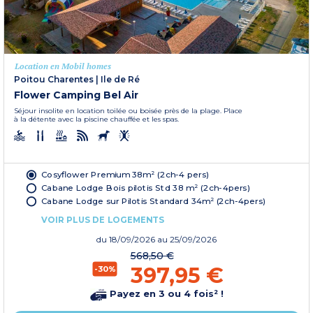
Location en Mobil homes
Poitou Charentes
|
Ile de Ré
Flower Camping Bel Air
Séjour insolite en location toilée ou boisée près de la plage. Place
à la détente avec la piscine chauffée et les spas.
Cosyflower Premium 38m² (2ch-4 pers)
Cabane Lodge Bois pilotis Std 38 m² (2ch-4pers)
Cabane Lodge sur Pilotis Standard 34m² (2ch-4pers)
VOIR PLUS DE LOGEMENTS
du
18/09/2026
au 25/09/2026
568,50 €
397,95 €
-30%
Payez en 3 ou 4 fois² !