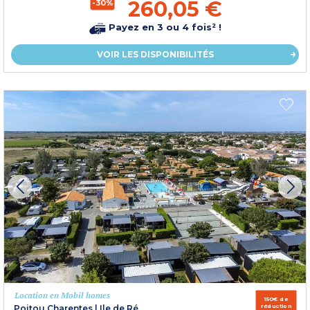
260,05 €
-30%
Payez en 3 ou 4 fois² !
VOIR LES DISPONIBILITÉS
Location en Mobil homes
150€ de
réduction
Poitou Charentes
|
Ile de Ré