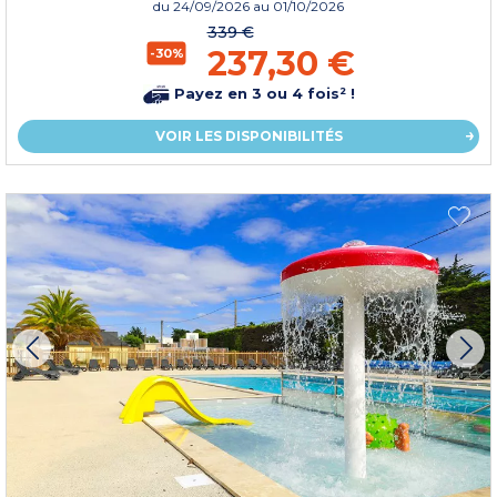
du
24/09/2026
au 01/10/2026
339 €
237,30 €
-30%
Payez en 3 ou 4 fois² !
VOIR LES DISPONIBILITÉS