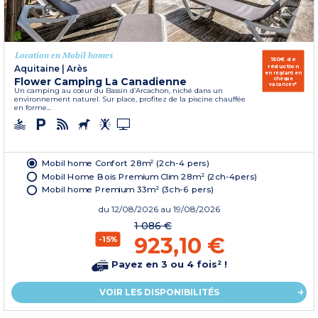
Location en Mobil homes
150€ de
réduction
Aquitaine
|
Arès
en réglant en
Flower Camping La Canadienne
chèque
vacances*
Un camping au cœur du Bassin d’Arcachon, niché dans un
environnement naturel. Sur place, profitez de la piscine chauffée
en forme...
Mobil home Confort 28m² (2ch-4 pers)
Mobil Home Bois Premium Clim 28m² (2ch-4pers)
Mobil home Premium 33m² (3ch-6 pers)
du
12/08/2026
au 19/08/2026
1 086 €
923,10 €
-15%
Payez en 3 ou 4 fois² !
VOIR LES DISPONIBILITÉS