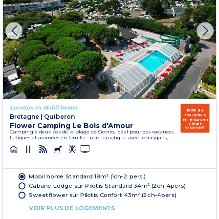
Location en Mobil homes
150€ de
réduction
Bretagne
|
Quiberon
en réglant en
Flower Camping Le Bois d'Amour
chèque
vacances*
Camping à deux pas de la plage de Govrio, idéal pour des vacances
ludiques et animées en famille : parc aquatique avec toboggans,...
Mobil home Standard 18m² (1ch-2 pers.)
Cabane Lodge sur Pilotis Standard 34m² (2ch-4pers)
Sweetflower sur Pilotis Confort 43m² (2ch–4pers)
VOIR PLUS DE LOGEMENTS