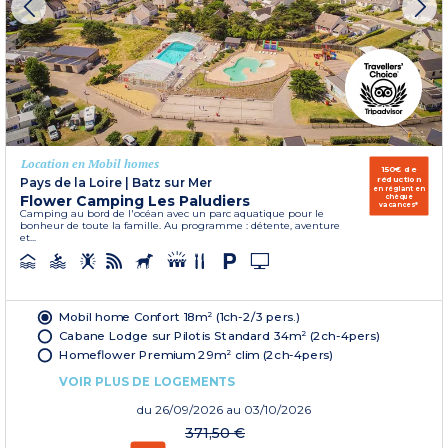
Location en Mobil homes
150€ de
réduction
Pays de la Loire
|
Batz sur Mer
en réglant en
Flower Camping Les Paludiers
chèque
vacances*
Camping au bord de l'océan avec un parc aquatique pour le
bonheur de toute la famille. Au programme : détente, aventure
et...
Mobil home Confort 18m² (1ch-2/3 pers.)
Cabane Lodge sur Pilotis Standard 34m² (2ch-4pers)
Homeflower Premium 29m² clim (2ch-4pers)
VOIR PLUS DE LOGEMENTS
du
26/09/2026
au 03/10/2026
371,50 €