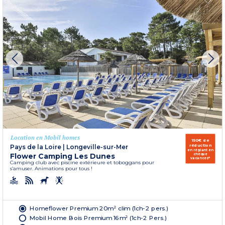
Location en Mobil homes
150€ de
réduction
Pays de la Loire
|
Longeville-sur-Mer
en réglant en
Flower Camping Les Dunes
chèque
vacances*
Camping club avec piscine extérieure et toboggans pour
s’amuser. Animations pour tous !
Homeflower Premium 20m² clim (1ch-2 pers.)
Mobil Home Bois Premium 16m² (1ch-2 Pers.)