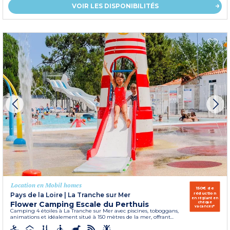
VOIR LES DISPONIBILITÉS
Location en Mobil homes
150€ de
réduction
Pays de la Loire
|
La Tranche sur Mer
en réglant en
Flower Camping Escale du Perthuis
chèque
vacances*
Camping 4 étoiles à La Tranche sur Mer avec piscines, toboggans,
animations et idéalement situé à 150 mètres de la mer, offrant...