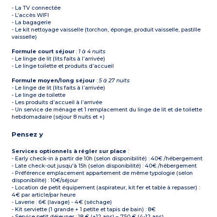
- La TV connectée
- L’accès WIFI
- La bagagerie
- Le kit nettoyage vaisselle (torchon, éponge, produit vaisselle, pastille
vaisselle)
Formule court séjour
:
1 à 4 nuits
- Le linge de lit (lits faits à l’arrivée)
- Le linge toilette et produits d’accueil
Formule moyen/long séjour
:
5 à 27 nuits
- Le linge de lit (lits faits à l’arrivée)
- Le linge de toilette
- Les produits d’accueil à l’arrivée
- Un service de ménage et 1 remplacement du linge de lit et de toilette
hebdomadaire (séjour 8 nuits et +)
Pensez y
Services optionnels à régler sur place
:
- Early check-in à partir de 10h (selon disponibilité) : 40€ /hébergement
- Late check-out jusqu'à 15h (selon disponibilité) : 40€ /hébergement
- Préférence emplacement appartement de même typologie (selon
disponibilité) : 10€/séjour
- Location de petit équipement (aspirateur, kit fer et table à repasser) :
4€ par article/par heure
- Laverie : 6€ (lavage) - 4€ (séchage)
- Kit serviette (1 grande + 1 petite et tapis de bain) : 8€
- Service petit déjeuner : 18 € (+12 ans) – 7.50 € (4-12 ans)