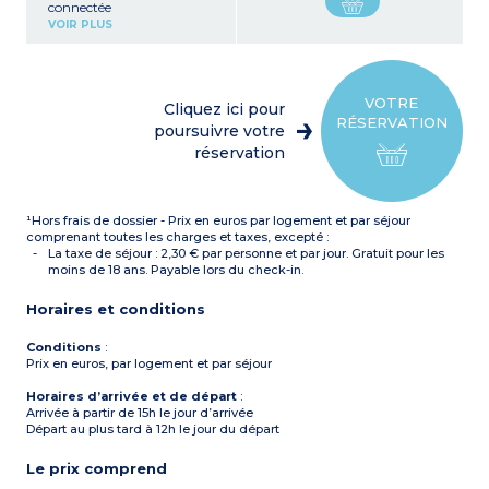
connectée
Cuisine équipée (plaque
VOIR PLUS
électrique, hotte,
réfrigérateur, micro-ondes,
bouilloire, lave-vaisselle)
Salle de bain avec douche,
sèche-cheveux, sèche-
VOTRE
Cliquez ici pour
serviettes
RÉSERVATION
poursuivre votre
réservation
¹Hors frais de dossier - Prix en euros par logement et par séjour
comprenant toutes les charges et taxes, excepté :
La taxe de séjour : 2,30 € par personne et par jour. Gratuit pour les
moins de 18 ans. Payable lors du check-in.
Horaires et conditions
Conditions
:
Prix en euros, par logement et par séjour
Horaires d’arrivée et de départ
:
Arrivée à partir de 15h le jour d’arrivée
Départ au plus tard à 12h le jour du départ
Le prix comprend