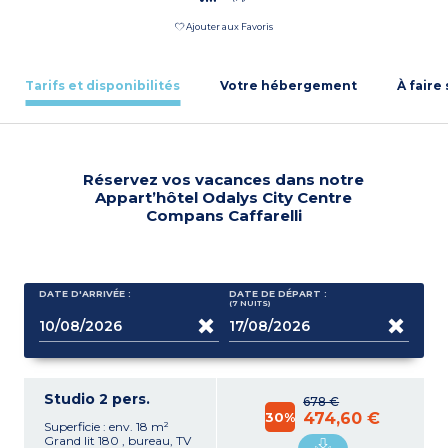
Ajouter aux Favoris
Tarifs et disponibilités
Votre hébergement
À faire
Réservez vos vacances dans notre
Appart’hôtel Odalys City Centre
Compans Caffarelli
DATE D'ARRIVÉE :
DATE DE DÉPART :
(7
NUITS
)
Studio 2 pers.
678 €
30%
474,60 €
Superficie : env. 18 m²
Grand lit 180 , bureau, TV