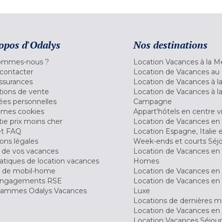
opos d'Odalys
Nos destinations
ommes-nous ?
Location Vacances à la M
contacter
Location de Vacances au 
ssurances
Location de Vacances à 
tions de vente
Location de Vacances à l
es personnelles
Campagne
 mes cookies
Appart'hôtels en centre vi
ie prix moins cher
Location de Vacances en
et FAQ
Location Espagne, Italie 
ons légales
Week-ends et courts Séj
 de vos vacances
Location de Vacances en
tiques de location vacances
Homes
 de mobil-home
Location de Vacances en 
engagements RSE
Location de Vacances en 
ammes Odalys Vacances
Luxe
Locations de dernières m
Location de Vacances en
Location Vacances Séjou