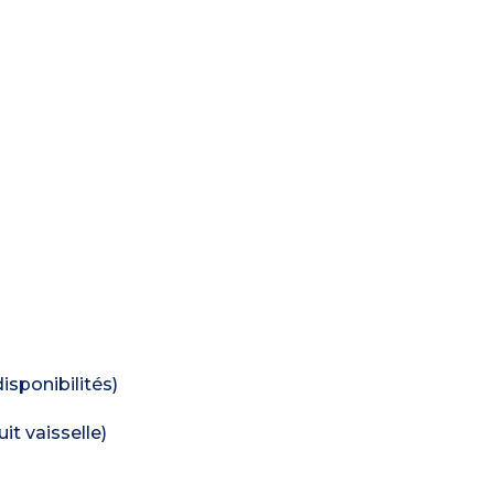
isponibilités)
it vaisselle)