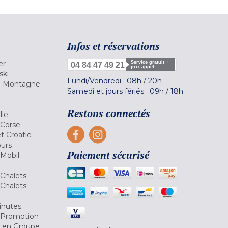
Infos et réservations
er
Service gratuit +
04 84 47 49 21
prix appel
ski
Lundi/Vendredi :
08h
/
20h
la Montagne
Samedi et jours fériés :
09h
/
18h
a
Restons connectés
lle
 Corse
et Croatie
ours
Paiement sécurisé
 Mobil
Chalets
Chalets
inutes
 Promotion
r en Groupe