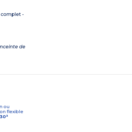
 complet -
enceinte de
n ou
on flexible
-30³