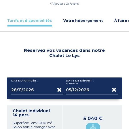
Ajouter aux Favoris
Tarifs et disponibilités
Votre hébergement
À faire
Réservez vos vacances dans notre
Chalet Le Lys
DATE D'ARRIVÉE :
DATE DE DÉPART :
(7
NUITS
)
Chalet individuel
14 pers.
5 040 €
Superficie : env. 300 m²
Salon salle à manger avec