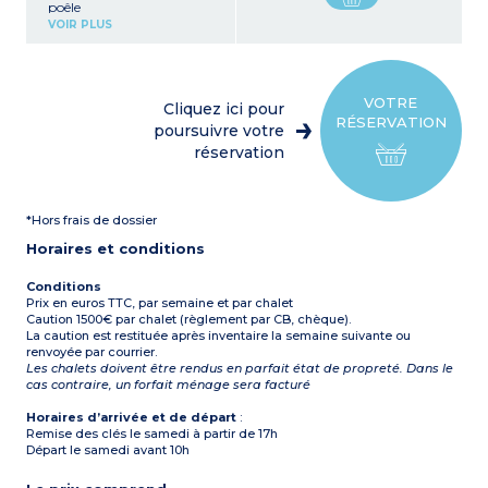
poêle
Cuisine ouverte
VOIR PLUS
entièrement équipée (four,
micro-ondes, machine à
café, appareil à raclette,
lave-vaisselle, plaque
vitrocéramique,
VOTRE
Cliquez ici pour
réfrigérateur, grille-pain…)
RÉSERVATION
poursuivre votre
6 chambres chacune
réservation
avec sa salle de bain
privative :
En bas niveau salon :
1 chambre avec 2 lits
*Hors frais de dossier
simples plus une douche et
un lavabo
Horaires et conditions
En haut :
1 chambre avec 2 lits
simples douche, lavabo,
Conditions
WC
Prix en euros TTC, par semaine et par chalet
1 chambre avec 1 grand lit
Caution 1500€ par chalet (règlement par CB, chèque).
en 180 baignoire, lavabo,
La caution est restituée après inventaire la semaine suivante ou
WC
renvoyée par courrier.
1 chambre avec 2 lits
Les chalets doivent être rendus en parfait état de propreté. Dans le
simples , baignoire, lavabo,
cas contraire, un forfait ménage sera facturé
WC
1 chambre avec un lit
Horaires d’arrivée et de départ
:
superposé douche, lavabo,
Remise des clés le samedi à partir de 17h
WC
1 chambre avec 1 lit
Départ le samedi avant 10h
superposé et 2 lits simples
douche, lavabo, WC