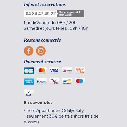
Infos et réservations
Service gratuit +
04 84 47 49 22
prix appel
Lundi/Vendredi :
08h
/
20h
Samedi et jours fériés :
09h
/
18h
Restons connectés
Paiement sécurisé
En savoir plus
² hors Appart'hôtel Odalys City
³ seulement 30€ de frais (hors frais de
dossier)