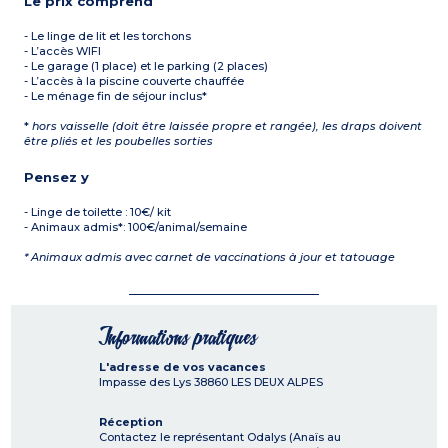
Le prix comprend
- Le linge de lit et les torchons
- L’accès WIFI
- Le garage (1 place) et le parking (2 places)
- L’accès à la piscine couverte chauffée
- Le ménage fin de séjour inclus*
*
hors vaisselle (doit être laissée propre et rangée), les draps doivent
être pliés et les poubelles sorties
Pensez y
- Linge de toilette : 10€/ kit
- Animaux admis*: 100€/animal/semaine
* Animaux admis avec carnet de vaccinations à jour et tatouage
Informations pratiques
L'adresse de vos vacances
Impasse des Lys
38860
LES DEUX ALPES
Réception
Contactez le représentant Odalys (Anaïs au