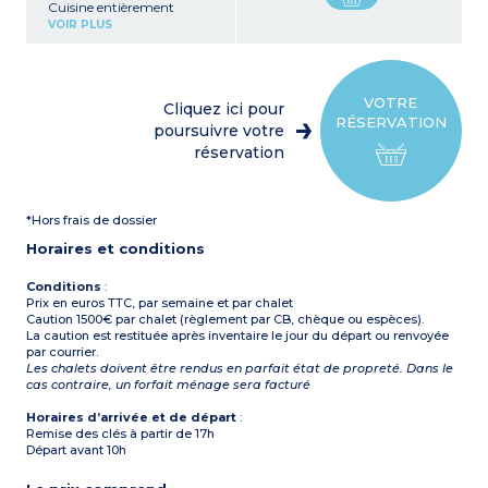
Cuisine entièrement
équipée (four, micro-ondes,
VOIR PLUS
lave-vaisselle, réfrigérateur,
congélateur, appareils à
raclette, cafetière à filtre,
cafetière à capsule, grille-
pain, plaque de cuisson)
VOTRE
Cliquez ici pour
5 chambres
:
chacune
RÉSERVATION
avec TV et salle de bain
poursuivre votre
privative (douche et WC)
réservation
- 3 chambres avec lit
double (160 cm)
- 1 chambre avec 2 lits
simples (90 cm)
*Hors frais de dossier
- 1 chambre avec 2 lits x 3
lits superposés
Horaires et conditions
Terrasse panoramique avec
un bain à remous
Conditions
:
Prix en euros TTC, par semaine et par chalet
Caution 1500€ par chalet (règlement par CB, chèque ou espèces).
La caution est restituée après inventaire le jour du départ ou renvoyée
par courrier.
Les chalets doivent être rendus en parfait état de propreté. Dans le
cas contraire, un forfait ménage sera facturé
Horaires d’arrivée et de départ
:
Remise des clés à partir de 17h
Départ avant 10h