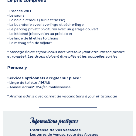
Le prix comprend
- L'accès WIFI
- Le sauna
- Le bain à remous (sur la terrasse)
- La buanderie avec lave-linge et sèche-linge
- Le parking privatif 3 voitures avec un garage couvert
- Le kit bébé (réservation au préalable)
- Le linge de lit et les torchons
- Le ménage fin de séjour*
*
Ménage fin de séjour inclus hors vaisselle (doit être laissée propre
et rangée). Les draps doivent être pliés et les poubelles sorties
Pensez y
Services optionnels à régler sur place
:
- Linge de toilette : 11€/kit
- Animal admis*: 85€/animal/semaine
*
Animal admis avec carnet de vaccinations à jour et tatouage
Informations pratiques
L'adresse de vos vacances
Les terres de Venosc, route des Alpages