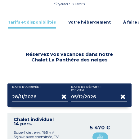
Ajouter aux Favoris
Tarifs et disponibilités
Votre hébergement
À faire
Réservez vos vacances dans notre
Chalet La Panthère des neiges
DATE D'ARRIVÉE :
DATE DE DÉPART :
(7
NUITS
)
Chalet individuel
14 pers.
5 470 €
Superficie : env. 185 m²
Séjour avec cheminée, TV