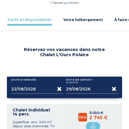
Ajouter aux Favoris
Tarifs et disponibilités
Votre hébergement
À faire
Réservez vos vacances dans notre
Chalet L'Ours Polaire
DATE D'ARRIVÉE :
DATE DE DÉPART :
(7
NUITS
)
Chalet individuel
3 050 €
14 pers.
10%
2 745 €
Superficie : env. 240 m²
Séjour avec cheminée, TV