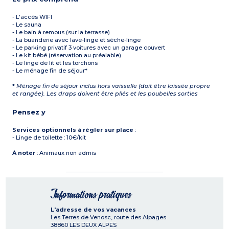
- L'accès WIFI
- Le sauna
- Le bain à remous (sur la terrasse)
- La buanderie avec lave-linge et sèche-linge
- Le parking privatif 3 voitures avec un garage couvert
- Le kit bébé (réservation au préalable)
- Le linge de lit et les torchons
- Le ménage fin de séjour*
*
Ménage fin de séjour inclus hors vaisselle (doit être laissée propre
et rangée). Les draps doivent être pliés et les poubelles sorties
Pensez y
Services optionnels à régler sur place
:
- Linge de toilette : 10€/kit
À noter
: Animaux non admis
Informations pratiques
L'adresse de vos vacances
Les Terres de Venosc, route des Alpages
38860
LES DEUX ALPES