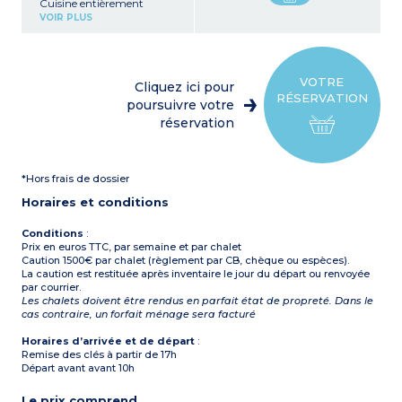
Cuisine entièrement
équipée (four, micro-ondes,
VOIR PLUS
lave-vaisselle, réfrigérateur,
congélateur, appareils à
raclette, cafetière à filtre,
cafetière à capsule, grille-
pain, plaque de cuisson)
VOTRE
Cliquez ici pour
6 chambres
:
chacune
RÉSERVATION
avec TV et salle de bain
poursuivre votre
privative (douche et WC)
réservation
- 5 chambres avec lit
double (160 cm)
- 1 chambre avec 4 lits
simples (90 cm)
*Hors frais de dossier
Terrasse panoramique avec
un bain à remous
Horaires et conditions
Conditions
:
Prix en euros TTC, par semaine et par chalet
Caution 1500€ par chalet (règlement par CB, chèque ou espèces).
La caution est restituée après inventaire le jour du départ ou renvoyée
par courrier.
Les chalets doivent être rendus en parfait état de propreté. Dans le
cas contraire, un forfait ménage sera facturé
Horaires d’arrivée et de départ
:
Remise des clés à partir de 17h
Départ avant avant 10h
Le prix comprend