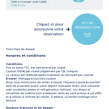
Salle à manger avec table
et chaises
VOIR PLUS
Cuisine équipée : four,
micro-ondes, lave-vaisselle,
réfrigérateur, congélateur,
machine à capsules,
appareil à raclette
VOTRE
Cliquez ici pour
3 chambres doubles (lit
RÉSERVATION
160) avec chacune sa salle
poursuivre votre
de douche + WC
réservation
1 chambre quadruple avec
2 x 2 lits superposés avec
salle de douche séparée
Mezzanine avec un canapé
*Hors frais de dossier
double
WC dans le couloir
Horaires et conditions
Terrasse panoramique
Balcon avec bain à remous
donnant sur la station
Conditions
Prix en euros TTC, par semaine et par chalet
Caution 1500€ par chalet (règlement par CB, chèque).
La caution est restituée après inventaire ou renvoyée par courrier.
À noter
: Ménage inclus hors cuisine
Nous vous remercions de veiller à laisser l’espace cuisine en parfait
état de propreté avant votre départ (vaisselle lavée, lave-vaisselle
vidé, poubelles jetées et réfrigérateur nettoyé). Les draps et
serviettes de toilette sont à déposer dans les sacs prévus à cet effet
et à laisser à l’entrée du chalet. À défaut, un forfait ménage sera
facturé
.
Horaires d’arrivée et de départ :