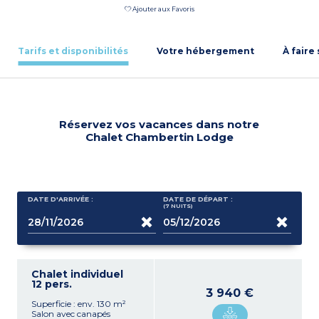
Ajouter aux Favoris
Tarifs et disponibilités
Votre hébergement
À faire
Réservez vos vacances dans notre
Chalet Chambertin Lodge
DATE D'ARRIVÉE :
DATE DE DÉPART :
(7
NUITS
)
Chalet individuel
12 pers.
3 940 €
Superficie : env. 130 m²
Salon avec canapés